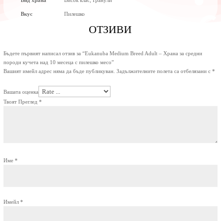
Вкус
Пилешко
ОТЗИВИ
Бъдете първият написал отзив за “Eukanuba Medium Breed Adult – Храна за средни
породи кучета над 10 месеца с пилешко месо”
Вашият имейл адрес няма да бъде публикуван.
Задължителните полета са отбелязани с
*
Вашата оценка
Твоят Преглед
*
Име
*
Имейл
*