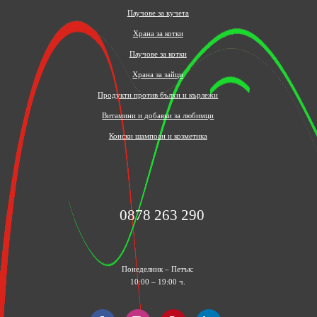
Паучове за кучета
Храна за котки
Паучове за котки
Храна за зайци
Продукти против бълхи и кърлежи
Витамини и добавки за любимци
Конски шампоан и козметика
0878 263 290
Понеделник – Петък:
10:00 – 19:00 ч.