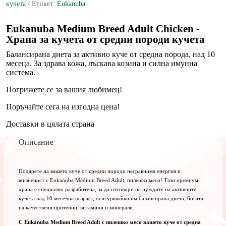
кучета
Етикет:
Eukanuba
10
месеца
с
Eukanuba Medium Breed Adult Chicken -
пилешко
Храна за кучета от средни породи кучета
месо
Балансирана диета за активно куче от средна порода, над 10
месеца. За здрава кожа, лъскава козина и силна имунна
система.
Погрижете се за вашия любимец!
Поръчайте сега на изгодна цена!
Доставки в цялата страна
Описание
Подарете на вашето куче от средни породи несравнима енергия и
жизненост с Eukanuba Medium Breed Adult, пилешко месо! Тази премиум
храна е специално разработена, за да отговори на нуждите на активните
кучета над 10 месечна възраст, осигурявайки им балансирана диета, богата
на качествени протеини, витамини и минерали.
С Eukanuba Medium Breed Adult с пилешко месо вашето куче от средна