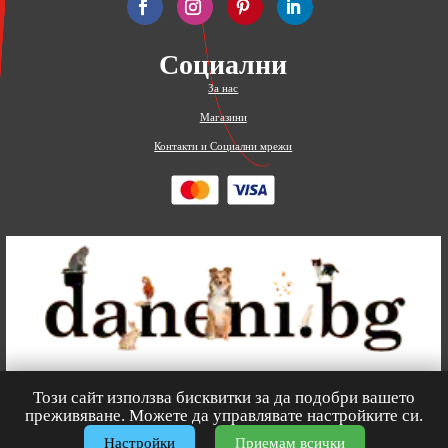
Социални
За нас
Магазини
Контакти и Социални мрежи
Този сайт използва бисквитки за да подобри вашето
0
преживяване. Можете да управлявате настройките си.
Настройки
Приемам всички
© 2026
Зоомагазин
daneni.bg
– Всички права запазени.