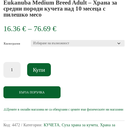
Eukanuba Medium Breed Adult – Храна за
средни породи кучета над 10 месеца с
пилешко месо
Price
16.36
€
–
76.69
€
range:
16.36 €
through
Килограми
76.69 €
количество
Купи
за
Eukanuba
Medium
Breed
Adult
БЪРЗА ПОРЪЧКА
-
Храна
за
средни
породи
кучета
Код:
4472
Категории:
КУЧЕТА
,
Суха храна за кучета
,
Храна за
над