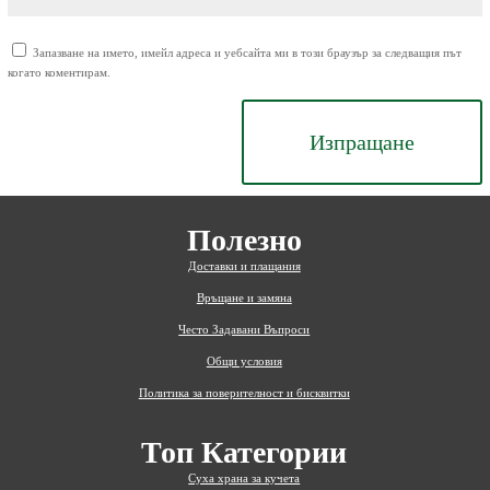
Запазване на името, имейл адреса и уебсайта ми в този браузър за следващия път
когато коментирам.
Изпращане
Полезно
Доставки и плащания
Връщане и замяна
Често Задавани Въпроси
Общи условия
Политика за поверителност и бисквитки
Топ Категории
Суха храна за кучета