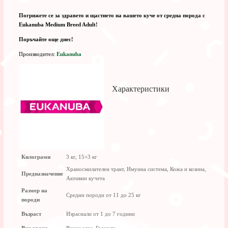
Погрижете се за здравето и щастието на вашето куче от средна порода с
Eukanuba Medium Breed Adult!
Поръчайте още днес!
Производител:
Eukanuba
Характеристики
Килограми
3 кг, 15+3 кг
Храносмилателен тракт, Имунна система, Кожа и козина,
Предназначение
Активни кучета
Размер на
Средни породи от 11 до 25 кг
породи
Възраст
Израснали от 1 до 7 години
Вид храна
Висок клас, Гранули