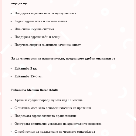
порода ще:
Поддържа идеално тегло и мускулна маса
Бъде с здрава кожа и лъскава козина
Има силна имунна система
Поддържа здрави зъби и венци
Получава енергия за активен начин на живот
За да отговорим на вашите нужди, предлагаме удобни опаковки от
Eukanuba 3 кг.
Eukanuba 15+3 кг.
Eukanuba Medium Breed Adult:
Храна за средни породи кучета над 10 месеца
С пилешко месо като основен източник на протеини
Подпомага здравословното храносмилане
Осигурява оптимално усвояване на хранителните вещества
С пребиотици за поддържане на чревната микрофлора