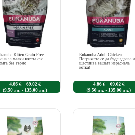
kanuba Kitten Grain Free –
Eukanuba Adult Chicken –
ана за малки котета със
Погрижете се да бъде здрава 
омга без зърно
щастлива вашата израснала
котка!
Price
Price
4.86
69.02
4.86
69.02
–
–
€
€
€
€
range:
rang
(
-
)
(
-
)
9.50
135.00
9.50
135.00
лв.
лв.
лв.
лв.
4.86 €
4.86 
through
thro
69.02 €
69.02