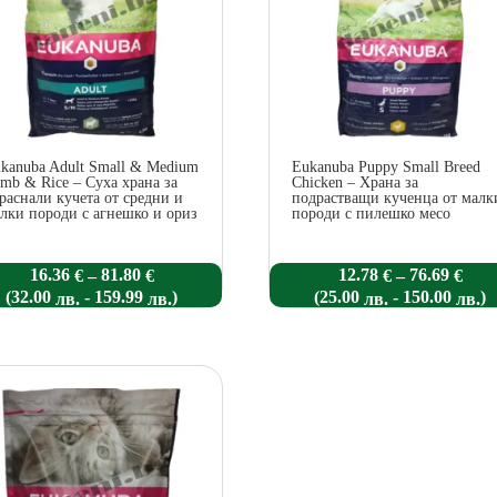
kanuba Adult Small & Medium
Eukanuba Puppy Small Breed
mb & Rice – Суха храна за
Chicken – Храна за
раснали кучета от средни и
подрастващи кученца от малк
лки породи с агнешко и ориз
породи с пилешко месо
Price
Pric
16.36
81.80
12.78
76.69
–
–
€
€
€
€
range:
rang
(
-
)
(
-
)
32.00
159.99
25.00
150.00
лв.
лв.
лв.
лв.
16.36 €
12.7
through
thro
81.80 €
76.6