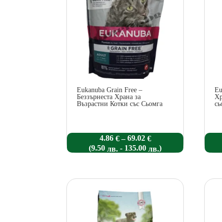
Eukanuba Grain Free –
Eu
Беззърнеста Храна за
Хр
Възрастни Котки със Сьомга
сь
Price
4.86
69.02
–
€
€
range:
(
-
)
9.50
135.00
лв.
лв.
4.86 €
through
69.02 €