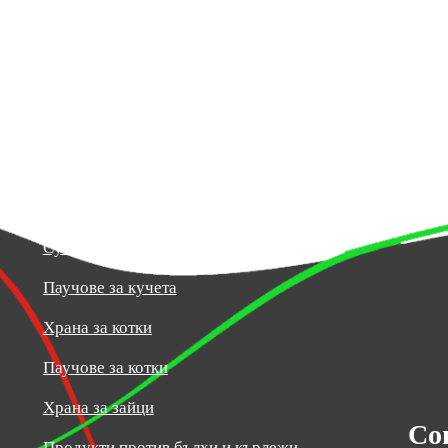
Топ Категории
Суха храна за кучета
Паучове за кучета
Храна за котки
Паучове за котки
Храна за зайци
Со
Продукти против бълхи и кърлежи