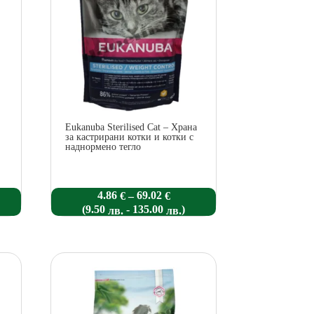
Eukanuba Sterilised Cat – Храна
и
за кастрирани котки и котки с
наднормено тегло
Price
4.86
69.02
–
€
€
e:
range:
(
-
)
9.50
135.00
лв.
лв.
€
4.86 €
ugh
through
 €
69.02 €