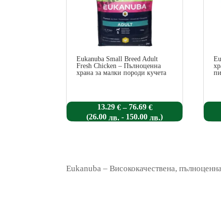
Eukanuba Small Breed Adult
Eu
Fresh Chicken – Пълноценна
хр
храна за малки породи кучета
п
Price
13.29
76.69
–
€
€
range:
(
-
)
26.00
150.00
лв.
лв.
13.29 €
through
76.69 €
Eukanuba – Висококачествена, пълноценна 