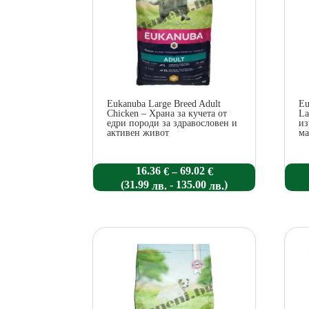
Eukanuba Large Breed Adult
Eu
Chicken – Храна за кучета от
La
едри породи за здравословен и
из
активен живот
ма
Price
16.36
69.02
–
€
€
range:
(
-
)
31.99
135.00
лв.
лв.
16.36 €
through
69.02 €