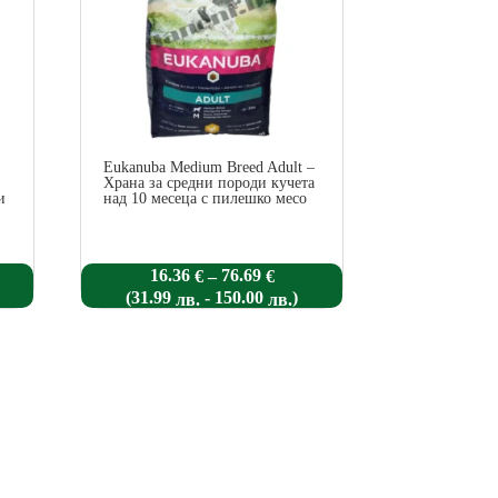
Eukanuba Medium Breed Adult –
Храна за средни породи кучета
и
над 10 месеца с пилешко месо
e
Price
16.36
76.69
–
€
€
e:
range:
(
-
)
31.99
150.00
лв.
лв.
8 €
16.36 €
ugh
through
9 €
76.69 €