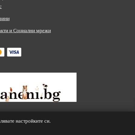
с
зини
акти и Социални мрежи
0
лявате настройките си.