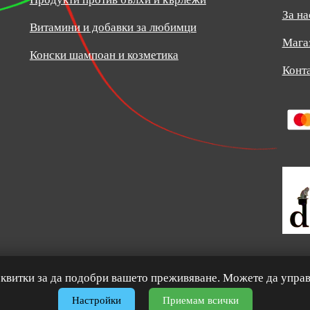
За на
Витамини и добавки за любимци
Мага
Конски шампоан и козметика
Конт
© 2026
Зоомагазин
daneni.bg
– Всички права запазени.
сквитки за да подобри вашето преживяване. Можете да управ
Настройки
Приемам всички