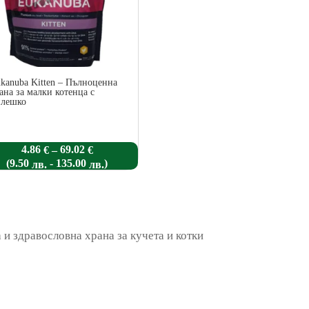
kanuba Kitten – Пълноценна
ана за малки котенца с
илешко
Price
4.86
69.02
–
€
€
range:
(
-
)
9.50
135.00
лв.
лв.
4.86 €
through
69.02 €
и здравословна храна за кучета и котки