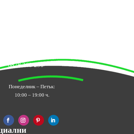
0878 263 290
Понеделник – Петък:
10:00 – 19:00 ч.
циални