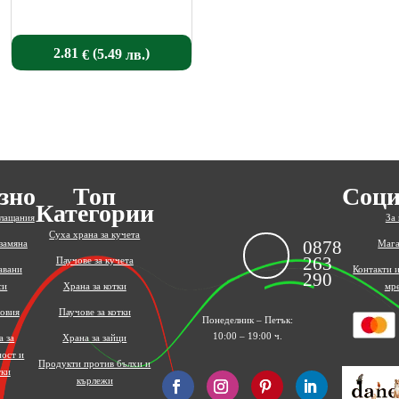
(
)
2.81
5.49
€
лв.
зно
Топ
Соци
Категории
плащания
За 
Суха храна за кучета
0878
замяна
Мага
263
Паучове за кучета
авани
Контакти 
290
си
Храна за котки
мр
овия
Паучове за котки
Понеделник – Петък:
10:00 – 19:00 ч.
а за
Храна за зайци
ност и
Продукти против бълхи и
тки
кърлежи