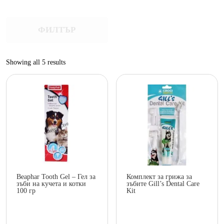
ФИЛТЪР
Sorted
Showing all 5 results
by
popularity
Beaphar Tooth Gel – Гел за
Комплект за грижа за
зъби на кучета и котки
зъбите Gill’s Dental Care
100 гр
Kit