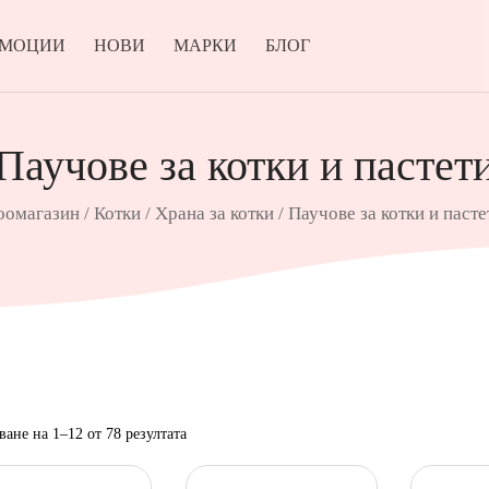
ОМОЦИИ
НОВИ
МАРКИ
БЛОГ
Паучове за котки и пастет
оомагазин
/
Котки
/
Храна за котки
/ Паучове за котки и пасте
Sorted
ване на 1–12 от 78 резултата
by