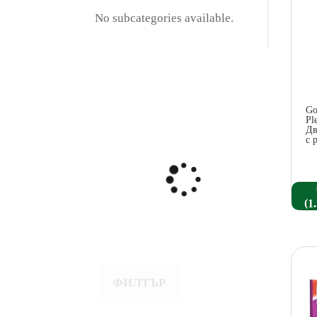
No subcategories available.
Go
Pl
Дв
с 
(
1
ФИЛТЪР