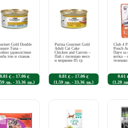
popularity
urmet Gold Double
Purina Gourmet Gold
Club 4 
easure Tuna –
Adult Cat Cake
Pouch Ad
ойно удоволствие
Chicken and Carrots –
Пауч за
риба тон и спанак
Пай с пилешко месо
котка – 
и моркови 85 гр
телешко 
Price
Price
0.81
17.06
0.81
17.06
0.61
–
–
€
€
€
€
range:
range:
-
)
(
-
)
(
.59
33.36
1.59
33.36
1.20
лв.
лв.
лв.
лв.
лв
0.81 €
0.81 €
through
through
17.06 €
17.06 €