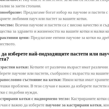
еални за заети стопани.
знообразие:
Предлагаме богат избор на паучове и пастети с 
криете любимия пауч или пастет за вашите котки.
чество:
Всички паучове и пастети са с високо качество и с
щества за здравето и жизнеността на вашите котки и малки ко
рактивни цени:
Предлагаме евтини паучове за котки на дре
чеството.
 да изберете най-подходящите пастети или пау
ета?
зрастни котки:
Котките от различна възраст имат различни
берете паучове или пастети, съобразен с възрастта на вашите
равословно състояние на котки:
Някои котки имат храните
тешки проблеми. В тези случаи е важно да изберете пастети 
тки с подобни нужди.
стрирани котки с наднормено тегло:
Кастрираните котки с
учаи е важно да изберете
паучове за кастрирани котки
, ко