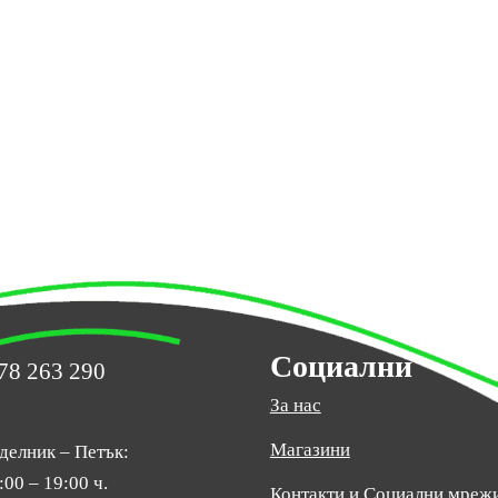
Социални
78 263 290
За нас
Магазини
делник – Петък:
:00 – 19:00 ч.
Контакти и Социални мреж