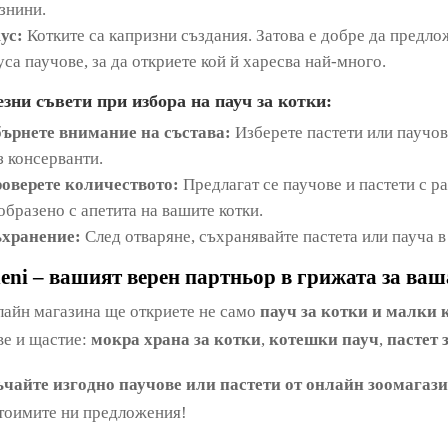
знини.
ус:
Котките са капризни създания. Затова е добре да предло
уса паучове, за да откриете кой й харесва най-много.
зни съвети при избора на пауч за котки:
ърнете внимание на състава:
Изберете пастети или паучов
з консерванти.
оверете количеството:
Предлагат се паучове и пастети с р
образено с апетита на вашите котки.
хранение:
След отваряне, съхранявайте пастета или пауча в
eni – вашият верен партньор в грижата за ваш
лайн магазина ще откриете не само
пауч за котки и малки 
ве и щастие:
мокра храна за котки
,
котешки пауч
,
пастет 
чайте изгодно паучове или пастети от онлайн зоомагази
тоимите ни предложения!