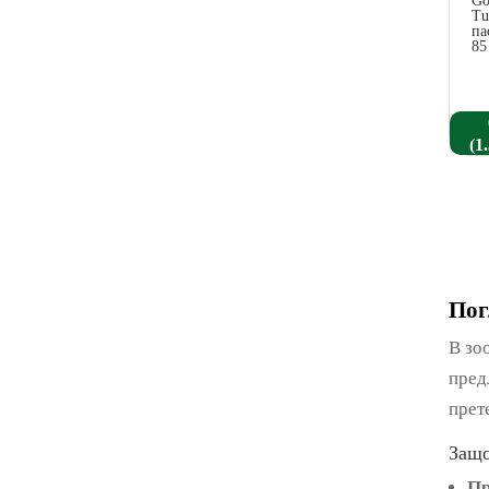
Go
Tu
па
85
(
1
Пог
В зо
пред
прет
Защо
Пр