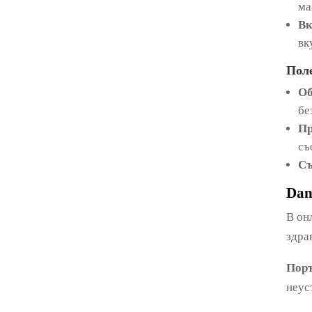
ма
Вк
вк
Поле
Об
бе
Пр
съ
Съ
Dan
В он
здра
Поръ
неус