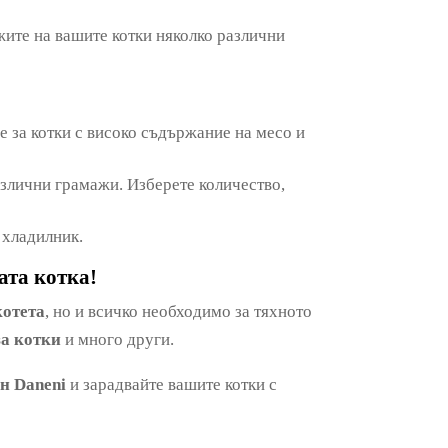
жите на вашите котки няколко различни
е за котки с високо съдържание на месо и
азлични грамажи. Изберете количество,
 хладилник.
ата котка!
котета
, но и всичко необходимо за тяхното
за котки
и много други.
н Daneni
и зарадвайте вашите котки с