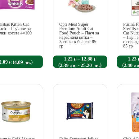
iskas Kitten Cat
Opti Meal Super
Purina P
uch – Паучове за
Premium Adult Cat
Sterilise
лки котета 4×100
Food Pouch – Пауч за
Cat Nutr
израснала котка –
– Пауч 
Заешко в бял сос 85
с говежд
гр
85 гр
Price
1.22
12.88
1.23
–
€
€
(
)
2.09
4.09
€
лв.
range:
(
-
)
(
2.39
25.20
2.40
лв.
лв.
лв
1.22 €
through
12.88 €