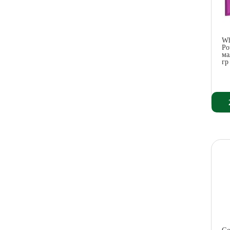
Wh
Po
ма
гр