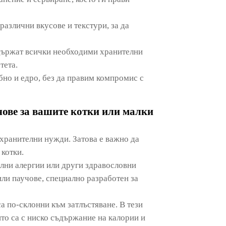
различни вкусове и текстури, за да
ъдържат всички необходими хранителни
тета.
бно и едро, без да правим компромис с
чове за вашите котки или малки
 хранителни нужди. Затова е важно да
 котки.
лни алергии или други здравословни
или паучове, специално разработен за
а по-склонни към затлъстяване. В тези
ито са с ниско съдържание на калории и