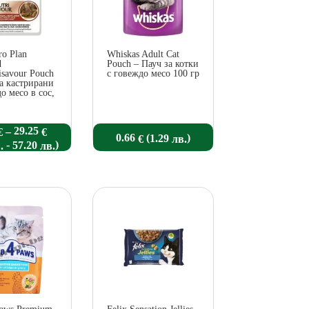
ro Plan
Whiskas Adult Cat
d
Pouch – Пауч за котки
isavour Pouch
с говеждо месо 100 гр
за кастрирани
о месо в сос,
Price
29.25
–
€
€
(
)
0.66
1.29
€
лв.
range:
-
)
57.20
.
лв.
1.23 €
through
29.25 €