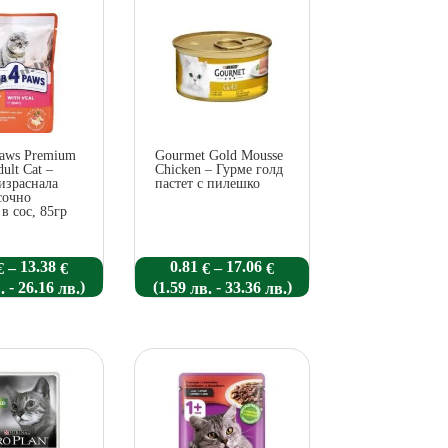
Paws Premium
Gourmet Gold Mousse
ult Cat –
Chicken – Гурме голд
 израснала
пастет с пилешко
сочно
в сос, 85гр
Price
Price
13.38
0.81
17.06
–
–
€
€
€
€
range:
range:
-
)
(
-
)
26.16
1.59
33.36
.
лв.
лв.
лв.
0.61 €
0.81 €
through
through
13.38 €
17.06 €