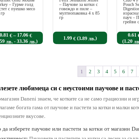
urmet Gold Mousse
Felix Sensation Jellies
Club 4 
rkey – Гурме голд
– Паучове за котки с
Pouch Se
стет с пуешко месо
говеждо и пиле –
Digestio
 гр
мултиопаковка 4 х 85
израсна
гр
пауч – 
грейви с
Price
0.81
17.06
0.61
–
€
€
(
)
1.99
3.89
€
лв.
range:
-
)
(
.59
33.36
1.20
лв.
лв.
лв
0.81 €
through
17.06 €
1
2
3
4
5
6
7
лезете любимеца си с неустоими паучове и паст
омагазин Daneni знаем, че котките са не само грациозни и иг
лагаме богата гама от паучове и пастети за котки и малки кот
енциозните вкусове.
 да изберете паучове или пастети за котки от магазин Da
актичност:
Паучовете и пастетите за котки са лесни за съхр