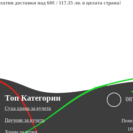
латни доставки над 60€ / 117.35 лв. в цялата страна!
Топ Категории
08
Суха храна за кучета
Паучове за кучета
Поне
10
Храна за котки