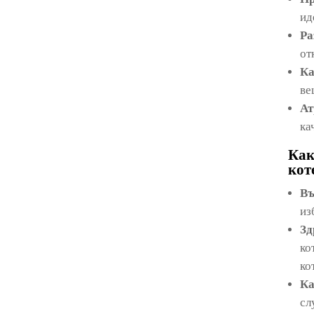
ид
Ра
от
Ка
ве
Ат
ка
Как
кот
Въ
из
Зд
ко
ко
Ка
сл