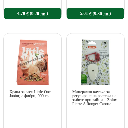
(
)
(
)
4.70
5.01
9.20
9.80
€
€
лв.
лв.
Храна за заек Little One
Минерално камъче за
Junior, с фибри, 900 гр
регулиране на растежа на
зъбите при зайци – Zolux
Pierre A Ronger Carotte