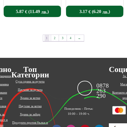
(
)
(
)
5.87
3.17
11.49
6.20
€
€
лв.
лв.
1
2
3
4
→
зно
Топ
Соци
Категории
плащания
За 
Суха храна за кучета
0878
замяна
Мага
263
Паучове за кучета
авани
Контакти 
290
си
Храна за котки
мр
овия
Паучове за котки
Понеделник – Петък:
10:00 – 19:00 ч.
а за
Храна за зайци
ност и
Продукти против бълхи и
тки