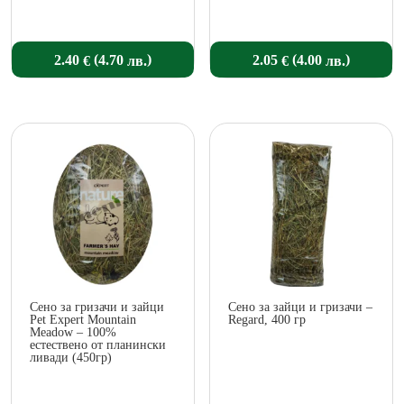
(
)
(
)
2.40
2.05
4.70
4.00
€
€
лв.
лв.
Сено за гризачи и зайци
Сено за зайци и гризачи –
Pet Expert Mountain
Regard, 400 гр
Meadow – 100%
естествено от планински
ливади (450гр)