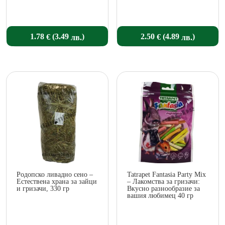
(
)
(
)
1.78
2.50
3.49
4.89
€
€
лв.
лв.
Родопско ливадно сено –
Tatrapet Fantasia Party Mix
Естествена храна за зайци
– Лакомства за гризачи:
и гризачи, 330 гр
Вкусно разнообразие за
вашия любимец 40 гр