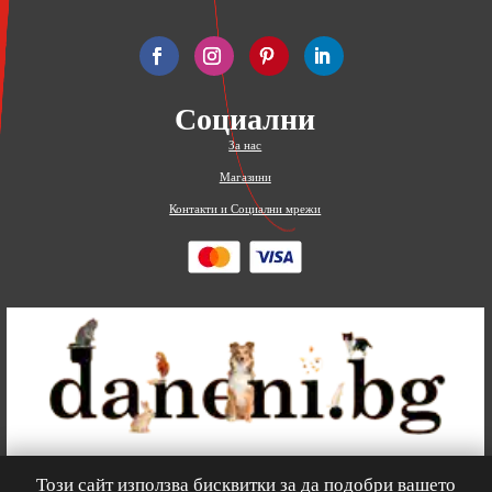
Социални
За нас
Магазини
Контакти и Социални мрежи
Този сайт използва бисквитки за да подобри вашето
0