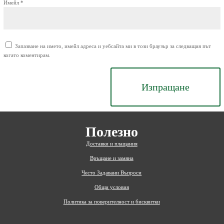
Имейл
*
Запазване на името, имейл адреса и уебсайта ми в този браузър за следващия път
когато коментирам.
Изпращане
Полезно
Доставки и плащания
Връщане и замяна
Често Задавани Въпроси
Общи условия
Политика за поверителност и бисквитки