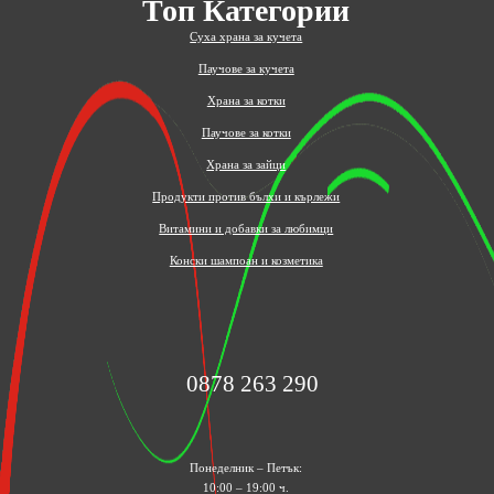
Топ Категории
Суха храна за кучета
Паучове за кучета
Храна за котки
Паучове за котки
Храна за зайци
Продукти против бълхи и кърлежи
Витамини и добавки за любимци
Конски шампоан и козметика
0878 263 290
Понеделник – Петък:
10:00 – 19:00 ч.