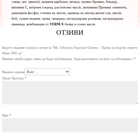
слама, зах. цвекло), калциев карбонат, меласа, тревно брашно, биндер,
витамин С, натриев хлорид, растително масло, витамини Премикс елементи,
дикалциев фосфат, ечемик на люспи, цаевица на люспи,люспи соя, люспи
боб, сушен морков, трева, люцерна, екструдирани рожкови, екструдирана
пшеница, комбинация от
VERM-X
билки и соево масло.
ОТЗИВИ
Бъдете първият написал отзив за “Mr. Johnsons Supreme Guinea – Храна за морско свинче
Микс 900 гр”
Вашият имейл адрес няма да бъде публикуван.
Задължителните полета са отбелязани с
*
Вашата оценка
Твоят Преглед
*
Име
*