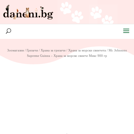
Зоомагазин
/
Гризачи
/
Храна за гризачи
/
Храна за морски свинчета
/ Mr. Johnsons
Supreme Guinea – Храна за морско свинче Микс 900 гр