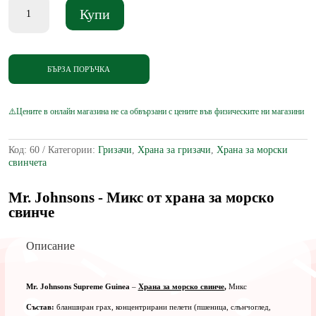
количество
Купи
за
Mr.
Johnsons
Supreme
Guinea
БЪРЗА ПОРЪЧКА
-
Храна
за
морско
свинче
Микс
Код:
60
Категории:
Гризачи
,
Храна за гризачи
,
Храна за морски
900
свинчета
гр
Mr. Johnsons - Микс от храна за морско
свинче
Описание
Mr. Johnsons Supreme Guinea
–
Храна за морско свинче
,
Микс
Състав:
бланширан грах, концентрирани пелети (пшеница, слънчоглед,