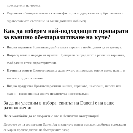
прехвърлени на човека.
Редовното обезпаразитяване е ключов фактор за поддържане на добра хигиена и
здравословното състояние на вашия домашен любимец.
Как да изберем най-подходящите препарати
за външно обезпаразитяване на куче?
Вид на паразита:
Идентифицирайте какъв паразит е необходимо да се третира.
Възраст, тегло и порода на кучето:
Препарати се предлагат в различни варианти,
съобразени с тези характеристики.
Начин на живот:
Вземете предвид дали кучето ви прекарва много време навън, в
контакт с други животни.
Вид на продукта:
Противопаразитни каишки, спрейове, шампоани, пипети или
пудри – всеки вид има своите предимства и недостатъци.
За да ви улесним в избора, екипът на Daneni е на ваше
разположение.
Не се колебайте да се свържете с нас за безплатна консултация!
Доверете се на зоомагазин Daneni.bg и защитете вашия домашен любимец с доказали
се марки производители на българският пазар: