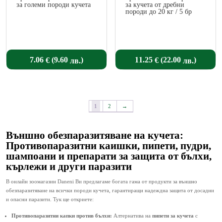
за големи породи кучета
за кучета от дребни
породи до 20 кг / 5 бр
(
)
(
)
7.06
11.25
9.60
22.00
€
€
лв.
лв.
1
2
→
Външно обезпаразитяване на кучета:
Противопаразитни каишки, пипети, пудри,
шампоани и препарати за защита от бълхи,
кърлежи и други паразити
В онлайн зоомагазин Daneni Ви предлагаме богата гама от продукти за външно
обезпаразитяване на всички породи кучета, гарантиращи надеждна защита от досадни
и опасни паразити. Тук ще откриете:
Противопаразитни капки против бълхи:
Алтернатива на
пипети за кучета
с