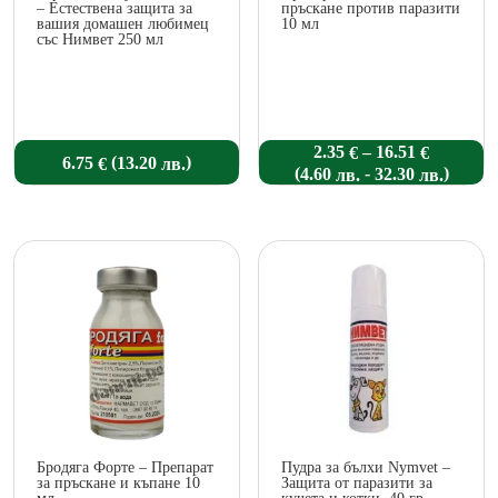
– Естествена защита за
пръскане против паразити
вашия домашен любимец
10 мл
със Нимвет 250 мл
Price
2.35
16.51
–
€
€
(
)
6.75
13.20
€
лв.
range:
(
-
)
4.60
32.30
лв.
лв.
2.35 €
through
16.51 €
Бродяга Форте – Препарат
Пудра за бълхи Nymvet –
за пръскане и къпане 10
Защита от паразити за