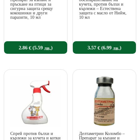
пръскане на птици за
кучета, против бълхи и
сигурна защита срещу
кърлежи – Естествена
кокошинки и други
защита с масло от Нийм,
паразити, 10 мл
10 мл
(
)
(
)
2.86
3.57
5.59
6.99
€
€
лв.
лв.
Спрей против бълхи и
Делтаметрин Коломбо –
кърлежи за кучета и котки
Препарат за къпане и