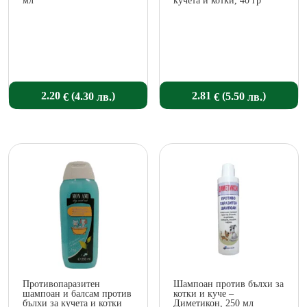
мл
кучета и котки, 40 гр
(
)
(
)
2.20
2.81
4.30
5.50
€
€
лв.
лв.
Противопаразитен
Шампоан против бълхи за
шампоан и балсам против
котки и куче –
бълхи за кучета и котки
Диметикон, 250 мл