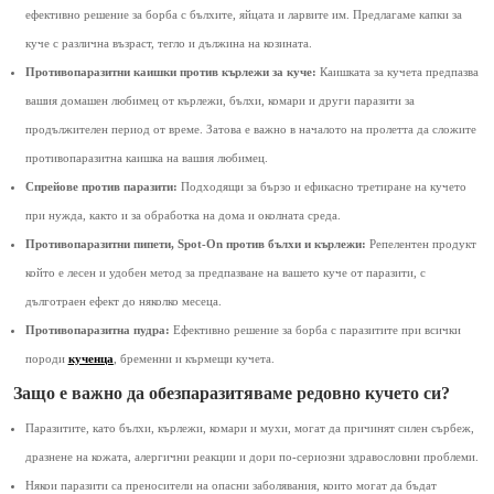
ефективно решение за борба с бълхите, яйцата и ларвите им. Предлагаме капки за
куче с различна възраст, тегло и дължина на козината.
Противопаразитни каишки против кърлежи за куче:
Каишката за кучета предпазва
вашия домашен любимец от кърлежи, бълхи, комари и други паразити за
продължителен период от време. Затова е важно в началото на пролетта да сложите
противопаразитна каишка на вашия любимец.
Спрейове против паразити:
Подходящи за бързо и ефикасно третиране на кучето
при нужда, както и за обработка на дома и околната среда.
Противопаразитни пипети, Spot-On против бълхи и кърлежи:
Репелентен продукт
който е лесен и удобен метод за предпазване на вашето куче от паразити, с
дълготраен ефект до няколко месеца.
Противопаразитна пудра:
Ефективно решение за борба с паразитите при всички
породи
кученца
, бременни и кърмещи кучета.
Защо е важно да обезпаразитяваме редовно кучето си?
Паразитите, като бълхи, кърлежи, комари и мухи, могат да причинят силен сърбеж,
дразнене на кожата, алергични реакции и дори по-сериозни здравословни проблеми.
Някои паразити са преносители на опасни заболявания, които могат да бъдат