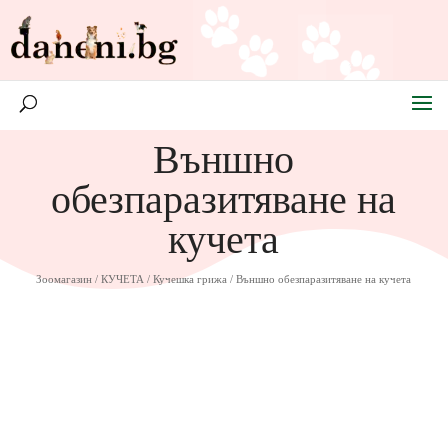
Външно
обезпаразитяване на
кучета
Зоомагазин
/
КУЧЕТА
/
Кучешка грижа
/ Външно обезпаразитяване на кучета