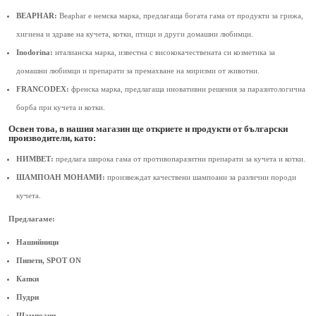
BEAPHAR:
Beaphar e немска марка, предлагаща богата гама от продукти за грижа,
хигиена и здраве на кучета, котки, птици и други домашни любимци.
Inodorina:
италианска марка, известна с висококачествената си козметика за
домашни любимци и препарати за премахване на миризми от животни.
FRANCODEX:
френска марка, предлагаща иновативни решения за паразитологична
борба при кучета и котки.
Освен това, в нашия магазин ще откриете и продукти от български
производители, като:
НИМВЕТ:
предлага широка гама от противопаразитни препарати за кучета и котки.
ШАМПОАН МОНАМИ:
произвеждат качествени шампоани за различни породи
кучета.
Предлагаме:
Нашийници
Пипети, SPOT ON
Капки
Пудри
Шампоани