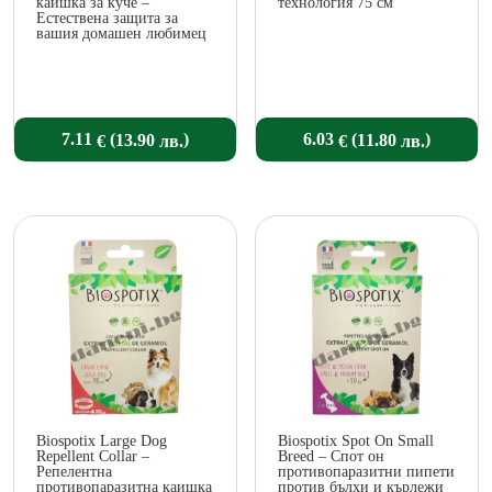
каишка за куче –
технология 75 см
Естествена защита за
вашия домашен любимец
(
)
(
)
7.11
6.03
13.90
11.80
€
€
лв.
лв.
Biospotix Large Dog
Biospotix Spot On Small
Repellent Collar –
Breed – Спот oн
Репелентна
противопаразитни пипети
противопаразитна каишка
против бълхи и кърлежи