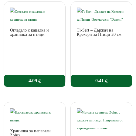
Огледало с кацалка и
Ti-Sert – Държач на
хранилка за птици
Крекери за Птици 20 см
4.09
0.41
€
€
Хранилка за папагали
Zolux