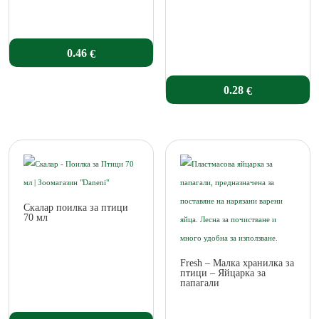
0.46
€
0.28
€
Скалар поилка за птици
70 мл
Fresh – Малка хранилка за
птици – Яйцарка за
папагали