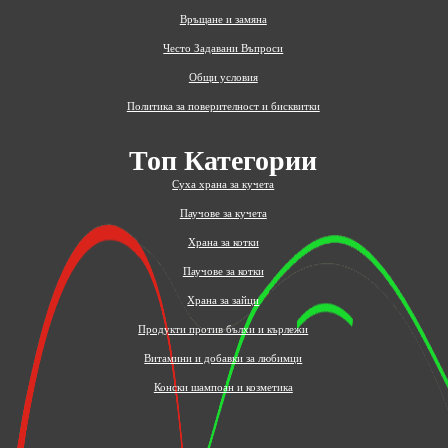
Връщане и замяна
Често Задавани Въпроси
Общи условия
Политика за поверителност и бисквитки
Топ Категории
Суха храна за кучета
Паучове за кучета
Храна за котки
Паучове за котки
Храна за зайци
Продукти против бълхи и кърлежи
Витамини и добавки за любимци
Конски шампоан и козметика