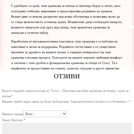
С удобните си куки, тази хранилка за клетка се монтира бързо и лесно, като
осигурява стабилно закрепване и предотвратява разливане на храната.
Белият цвят се вписва дискретно във всяка обстановка и позволява лесно да
се следи количеството останала храна. Независимо дали отглеждате канарче,
вълнисто папагалче или друг вид птица, тази практична хранилка за
папагали е отличен избор.
Изработена от висококачествена пластмаса, тази хранилка е устойчива на
износване и лесна за поддръжка. Редовното почистване е от съществено
значение за здравето на вашите птици, а гладката повърхност на тази
хранилка улеснява процеса. Осигурете на вашите пернати любимци комфорт
и хигиена с тази удобна и функционална хранилка за птици от Croci. Тя е
перфектна за предоставяне на семена, гранули, плодове и други лакомства.
ОТЗИВИ
Бъдете първият написал отзив за “Croci – Пластмасова бяла хранилка за птици с куки за
клетка”
Вашият имейл адрес няма да бъде публикуван.
Задължителните полета са отбелязани с
*
Вашата оценка
Твоят Преглед
*