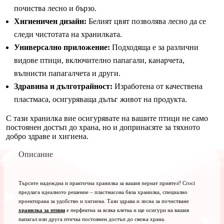
почиства лесно и бързо.
Хигиеничен дизайн:
Белият цвят позволява лесно да се
следи чистотата на хранилката.
Универсално приложение:
Подходяща е за различни
видове птици, включително папагали, канарчета,
вълнисти папагалчета и други.
Здравина и дълготрайност:
Изработена от качествена
пластмаса, осигуряваща дълъг живот на продукта.
С тази хранилка вие осигурявате на вашите птици не само
постоянен достъп до храна, но и допринасяте за тяхното
добро здраве и хигиена.
Описание
Търсите надеждна и практична хранилка за вашия пернат приятел? Croci
предлага идеалното решение – пластмасова бяла хранилка, специално
проектирана за удобство и хигиена. Тази здрава и лесна за почистване
хранилка за птици
е перфектна за всяка клетка и ще осигури на вашия
папагал или друга птичка постоянен достъп до свежа храна.