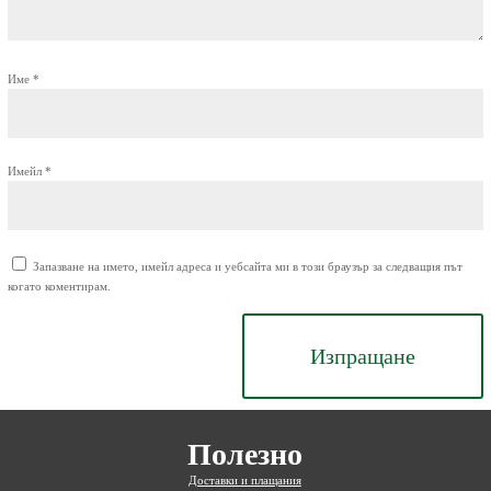
Име
*
Имейл
*
Запазване на името, имейл адреса и уебсайта ми в този браузър за следващия път
когато коментирам.
Изпращане
Полезно
Доставки и плащания