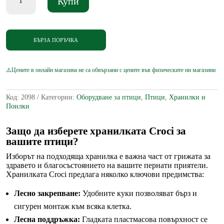
Купи
за
Croci
–
Пластмасова
бяла
БЪРЗА ПОРЪЧКА
хранилка
за
птици
с
куки
за
Код:
2098
Категории:
Оборудване за птици
,
Птици
,
Хранилки и
клетка
Поилки
Защо да изберете хранилката Croci за
вашите птици?
Изборът на подходяща хранилка е важна част от грижата за
здравето и благосъстоянието на вашите пернати приятели.
Хранилката Croci предлага няколко ключови предимства:
Лесно закрепване:
Удобните куки позволяват бърз и
сигурен монтаж към всяка клетка.
Лесна поддръжка:
Гладката пластмасова повърхност се