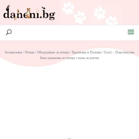
Зоомагазин
/
Птици
/
Оборудване за птици
/
Хранилки и Поилки
/ Croci – Пластмасова
бяла хранилка за птици с куки за клетка