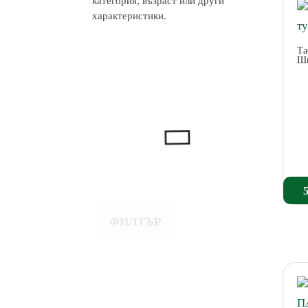
категория, възраст или други
характеристики.
Та
Ш
ФИЛТЪР