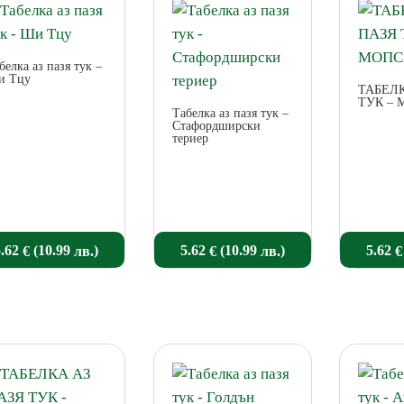
popularity
белка аз пазя тук –
и Тцу
ТАБЕЛК
ТУК – 
Табелка аз пазя тук –
Стафордширски
териер
5.62
(10.99
)
5.62
(10.99
)
5.62
€
лв.
€
лв.
€