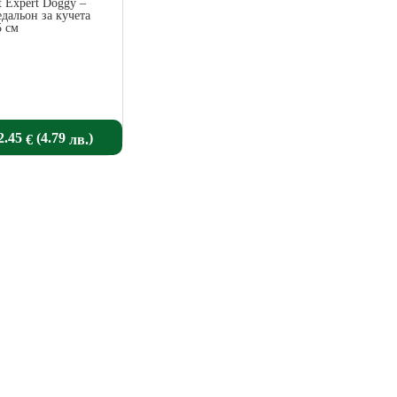
t Expert Doggy –
дальон за кучета
5 см
2.45
(4.79
)
€
лв.