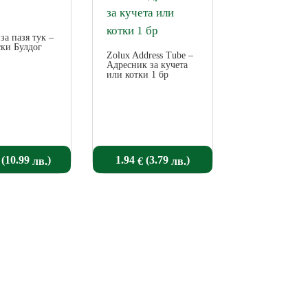
за пазя тук –
ки Булдог
Zolux Address Tube –
Адресник за кучета
или котки 1 бр
(10.99
)
1.94
(3.79
)
лв.
€
лв.