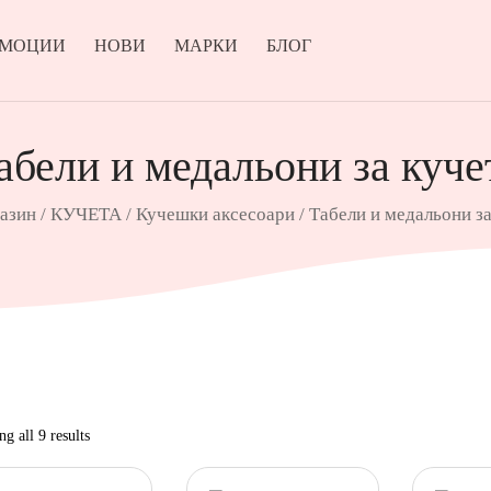
ОМОЦИИ
НОВИ
МАРКИ
БЛОГ
абели и медальони за куче
азин
/
КУЧЕТА
/
Кучешки аксесоари
/ Табели и медальони за
Sorted
g all 9 results
by