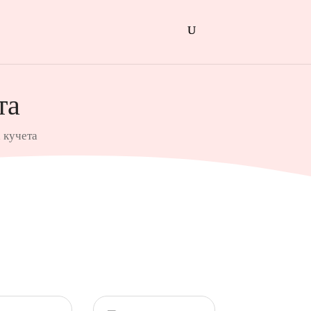
та
 кучета