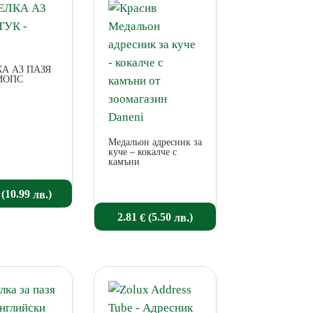
А АЗ ПАЗЯ
МОПС
Медальон адресник за
куче – кокалче с
камъни
(10.99
)
лв.
2.81
(5.50
)
€
лв.