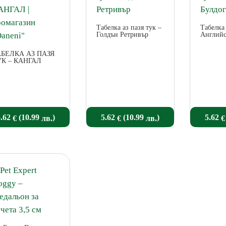
Табелка аз пазя тук –
Табелка 
Голдън Ретривър
Английс
АБЕЛКА АЗ ПАЗЯ
УК – КАНГАЛ
5.62
(10.99
)
5.62
(10.99
)
5.62
€
лв.
€
лв.
€