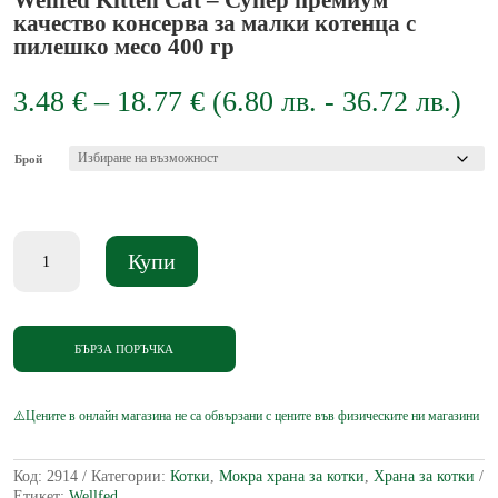
качество консерва за малки котенца с
пилешко месо 400 гр
Price
3.48
€
–
18.77
€
(
6.80
лв.
-
36.72
лв.
)
range:
3.48 €
through
Брой
18.77 €
количество
Купи
за
Wellfed
Kitten
Cat
-
БЪРЗА ПОРЪЧКА
Супер
премиум
качество
консерва
за
малки
Код:
2914
Категории:
Котки
,
Мокра храна за котки
,
Храна за котки
котенца
Етикет:
Wellfed