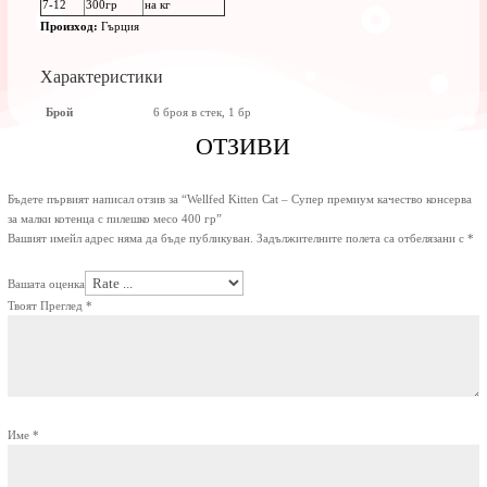
7-12
300гр
на кг
Произход:
Гърция
Характеристики
Брой
6 броя в стек, 1 бр
ОТЗИВИ
Бъдете първият написал отзив за “Wellfed Kitten Cat – Супер премиум качество консерва
за малки котенца с пилешко месо 400 гр”
Вашият имейл адрес няма да бъде публикуван.
Задължителните полета са отбелязани с
*
Вашата оценка
Твоят Преглед
*
Име
*