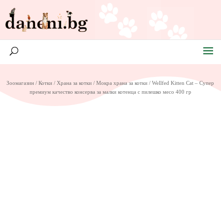
Зоомагазин
/
Котки
/
Храна за котки
/
Мокра храна за котки
/ Wellfed Kitten Cat – Супер
премиум качество консерва за малки котенца с пилешко месо 400 гр