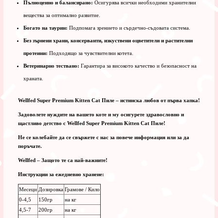
Пълноценно и балансирано:
Осигурява всички необходими хранителни
вещества за оптимално развитие.
Богато на таурин:
Подпомага зрението и сърдечно-съдовата система.
Без зърнени храни, консерванти, изкуствени оцветители и растителни
протеини:
Подходящо за чувствителни котета.
Ветеринарно тествано:
Гарантира за високото качество и безопасност на
храната.
Wellfed Super Premium Kitten Cat Пиле – истинска любов от първа хапка!
Задоволете нуждите на вашето коте и му осигурете здравословно и
щастливо детство с Wellfed Super Premium Kitten Cat Пиле!
Не се колебайте да се свържете с нас за повече информация или за да
поръчате.
Wellfed – Защото те са най-важните!
Инструкции за ежедневно хранене:
Месеци
Дозировка
Грамове / Кило
0-4,5
150гр
на кг
4,5-7
200гр
на кг