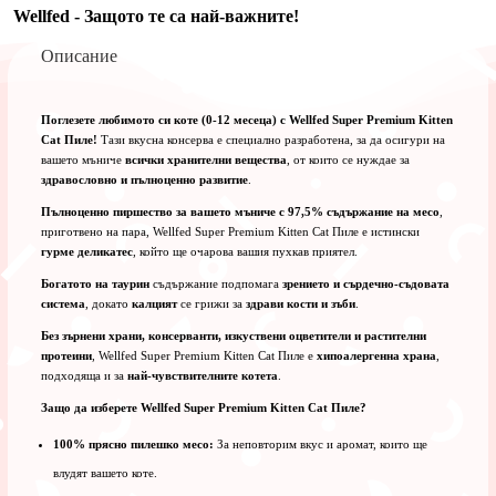
Wellfed - Защото те са най-важните!
Описание
Поглезете любимото си коте (0-12 месеца) с Wellfed Super Premium Kitten
Cat Пиле!
Тази вкусна консерва е специално разработена, за да осигури на
вашето мъниче
всички хранителни вещества
, от които се нуждае за
здравословно и пълноценно развитие
.
Пълноценно пиршество за вашето мъниче с 97,5% съдържание на месо
,
приготвено на пара, Wellfed Super Premium Kitten Cat Пиле е истински
гурме деликатес
, който ще очарова вашия пухкав приятел.
Богатото на таурин
съдържание подпомага
зрението и сърдечно-съдовата
система
, докато
калцият
се грижи за
здрави кости и зъби
.
Без зърнени храни, консерванти, изкуствени оцветители и растителни
протеини
, Wellfed Super Premium Kitten Cat Пиле е
хипоалергенна храна
,
подходяща и за
най-чувствителните котета
.
Защо да изберете Wellfed Super Premium Kitten Cat Пиле?
100% прясно пилешко месо:
За неповторим вкус и аромат, които ще
влудят вашето коте.