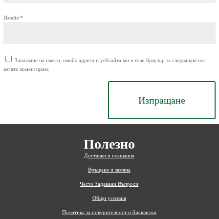
Имейл
*
Запазване на името, имейл адреса и уебсайта ми в този браузър за следващия път
когато коментирам.
Изпращане
Полезно
Доставки и плащания
Връщане и замяна
Често Задавани Въпроси
Общи условия
Политика за поверителност и бисквитки