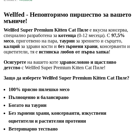
с
пилешко
месо
Wellfed - Неповторимо пиршество за вашето
400
мъниче!
гр
Wellfed Super Premium Kitten Cat Пиле
е вкусна консерва,
специално разработена за
котенца
(0-12 месеца). С
97,5%
месо
, приготвено на пара,
таурин
за зрението и сърцето,
калций
за здрави кости и
без зърнени храни
, консерванти и
оцветители, тя е
истинска любов от първа хапка
!
Осигурете
на вашето коте
здравословно и щастливо
детство
с Wellfed Super Premium Kitten Cat Пиле!
Защо да изберете Wellfed Super Premium Kitten Cat Пиле?
100% прясно пилешко месо
Пълноценно и балансирано
Богато на таурин
Без зърнени храни, консерванти, изкуствени
оцветители и растителни протеини
Ветеринарно тествано