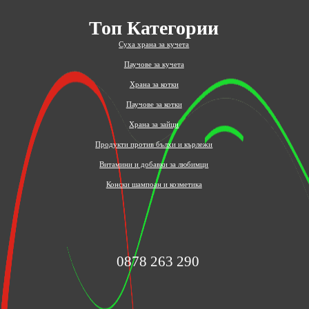
Топ Категории
Суха храна за кучета
Паучове за кучета
Храна за котки
Паучове за котки
Храна за зайци
Продукти против бълхи и кърлежи
Витамини и добавки за любимци
Конски шампоан и козметика
0878 263 290