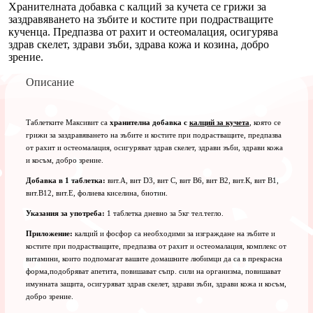
Хранителната добавка с калций за кучета се грижи за
заздравяването на зъбите и костите при подрастващите
кученца. Предпазва от рахит и остеомалация, осигурява
здрав скелет, здрави зъби, здрава кожа и козина, добро
зрение.
Описание
Таблетките Максивит са
хранителна добавка с
калций за кучета
, която се
грижи за заздравяването на зъбите и костите при подрастващите, предпазва
от рахит и остеомалация, осигуряват здрав скелет, здрави зъби, здрави кожа
и косъм, добро зрение.
Добавка в 1 таблетка:
вит.А, вит D3, вит С, вит В6, вит В2, вит.К, вит В1,
вит.В12, вит.Е, фолиева киселина, биотин.
Указания за употреба:
1 таблетка дневно за 5кг тел.тегло.
Приложение:
калций и фосфор са необходими за изграждане на зъбите и
костите при подрастващите, предпазва от рахит и остеомалация, комплекс от
витамини, които подпомагат вашите домашните любимци да са в прекрасна
форма,подобряват апетита, повишават съпр. сили на организма, повишават
имунната защита, осигуряват здрав скелет, здрави зъби, здрави кожа и косъм,
добро зрение.