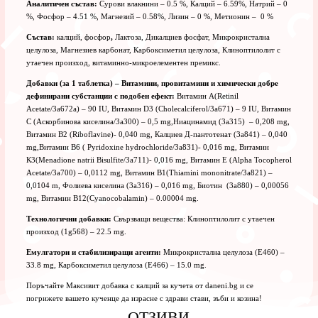
Аналитичен състав:
Сурови влакнини – 0.5 %, Калций – 6.59%, Натрий – 0
%, Фосфор – 4.51 %, Магнезий – 0.58%, Лизин – 0 %, Метионин – 0 %
Състав:
калций, фосфор
,
Лактоза, Дикалциев фосфат, Микрокристална
целулоза, Магнезиев карбонат, Карбоксиметил целулоза, Клиноптилолит с
утаечен произход, витаминно-микроелементен премикс.
Добавки
(
за 1 таблетка
) – Витамини, провитамини и химически добре
дефинирани субстанции с подобен ефект:
Витамин А(Retinil
Acetate/3a672a) – 90 IU, Витамин D3 (Cholecalciferol/3a671) – 9 IU, Витамин
C (Аскорбинова киселина/3a300) – 0,5 mg,Ниацинамид (3a315) – 0,208 mg,
Витамин В2 (Riboflavine)- 0,040 mg, Калциев Д-пантотенат (3a841) – 0,040
mg,Витамин В6 ( Pyridoxine hydrochloride/3a831)- 0,016 mg, Витамин
К3(Меnadione natrii Bisulfite/3a711)- 0,016 mg, Витамин Е (Alpha Tocopherol
Acetate/3a700) – 0,0112 mg, Витамин В1(Thiamini mononitrate/3а821) –
0,0104 m, Фолиева киселина (3a316) – 0,016 mg, Биотин (3a880) – 0,00056
mg, Витамин В12(Cyanocobalamin) – 0.00004 mg.
Технологични добавки:
Свързващи вещества: Клиноптилолит с утаечен
произход (1g568) – 22.5 mg.
Емулгатори и стабилизиращи агенти:
Микрокристална целулоза (Е460) –
33.8 mg, Карбоксиметил целулоза (Е466) – 15.0 mg.
Поръчайте Максивит добавка с калций за кучета от daneni.bg и се
погрижете вашето кученце да израсне с здрави стави, зъби и козина!
ОТЗИВИ