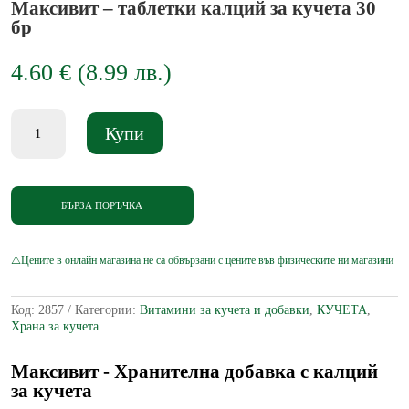
Максивит – таблетки калций за кучета 30
бр
4.60
€
(
8.99
лв.
)
количество
Купи
за
Максивит
-
таблетки
калций
БЪРЗА ПОРЪЧКА
за
кучета
30
бр
Код:
2857
Категории:
Витамини за кучета и добавки
,
КУЧЕТА
,
Храна за кучета
Максивит - Хранителна добавка с калций
за кучета