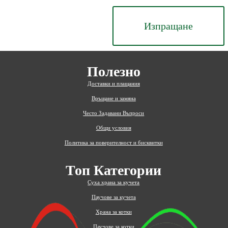
Изпращане
Полезно
Доставки и плащания
Връщане и замяна
Често Задавани Въпроси
Общи условия
Политика за поверителност и бисквитки
Топ Категории
Суха храна за кучета
Паучове за кучета
Храна за котки
Паучове за котки