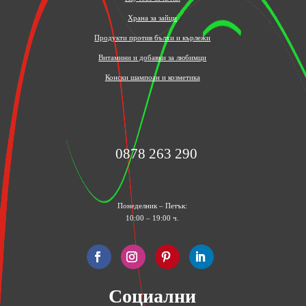
Храна за зайци
Продукти против бълхи и кърлежи
Витамини и добавки за любимци
Конски шампоан и козметика
0878 263 290
Понеделник – Петък:
10:00 – 19:00 ч.
Социални