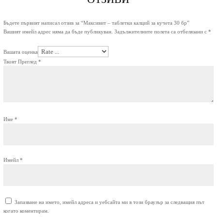
Бъдете първият написал отзив за “Максивит – таблетки калций за кучета 30 бр”
Вашият имейл адрес няма да бъде публикуван.
Задължителните полета са отбелязани с
*
Вашата оценка
Твоят Преглед
*
Име
*
Имейл
*
Запазване на името, имейл адреса и уебсайта ми в този браузър за следващия път
когато коментирам.