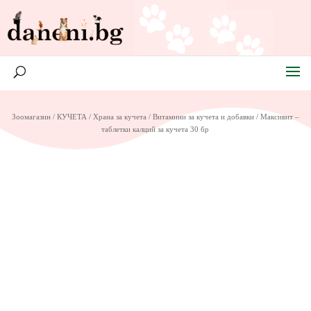
Зоомагазин
/
КУЧЕТА
/
Храна за кучета
/
Витамини за кучета и добавки
/ Максивит –
таблетки калций за кучета 30 бр