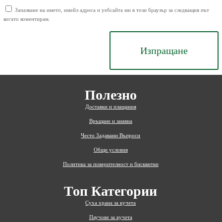
Запазване на името, имейл адреса и уебсайта ми в този браузър за следващия път
когато коментирам.
Изпращане
Полезно
Доставки и плащания
Връщане и замяна
Често Задавани Въпроси
Общи условия
Политика за поверителност и бисквитки
Топ Категории
Суха храна за кучета
Паучове за кучета