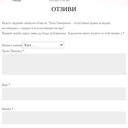
ОТЗИВИ
Бъдете първият написал отзив за “Tetra Gammarus – естествена храна за водни
костенурки с гамаруси в естествения им вид”
Вашият имейл адрес няма да бъде публикуван.
Задължителните полета са отбелязани с
*
Вашата оценка
Твоят Преглед
*
Име
*
Имейл
*