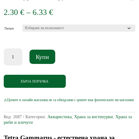
Price
2.30
€
–
6.33
€
range:
2.30 €
through
Литри
6.33 €
количество
Купи
за
Tetra
Gammarus
-
естествена
БЪРЗА ПОРЪЧКА
храна
за
водни
костенурки
с
гамаруси
Код:
2687
Категории:
Акваристика
,
Храна за костенурки
,
Храна за
в
риби и влечуги
естествения
им
вид
Tetra Gammarus - естествена храна за