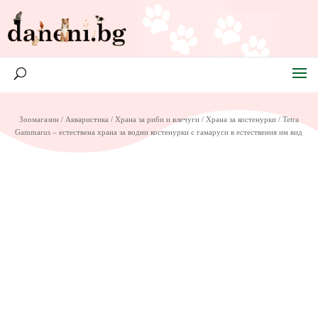
Зоомагазин
/
Акваристика
/
Храна за риби и влечуги
/
Храна за костенурки
/ Tetra
Gammarus – естествена храна за водни костенурки с гамаруси в естествения им вид