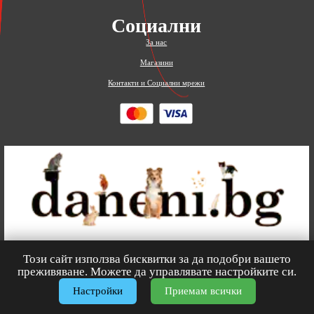
Социални
За нас
Магазини
Контакти и Социални мрежи
Този сайт използва бисквитки за да подобри вашето
0
преживяване. Можете да управлявате настройките си.
Настройки
Приемам всички
© 2026
Зоомагазин
daneni.bg
– Всички права запазени.