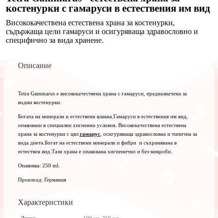
костенурки с гамаруси в естествения им вид
Висококачествена естествена храна за костенурки,
съдържаща цели гамаруси и осигуряваща здравословно и
специфично за вида хранене.
Описание
Tetra Gammarus е висококачествена храна
с гамаруси, предназначена за
водни
костенурки.
Богата на минерали и естествени влакна.Гамаруси в естествения им вид,
опаковани в специални хигиенни условия. Висококачествена естествена
храна за костенурки с цял
гамарус
, осигуряваща здравословна и типична за
вида диета.Богат на естествени минерали и фибри и съхранявана в
естествен вид.Tази храна е опакована хигиенично и без микроби.
Опаковка: 250 ml.
Произход: Германия
Характеристики
Литри
100 мл, 250 мл