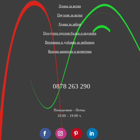
Храна за котки
Паучове за котки
Храна за зайци
Продукти против бълхи и кърлежи
Витамини и добавки за любимци
Конски шампоан и козметика
0878 263 290
Понеделник – Петък:
10:00 – 19:00 ч.