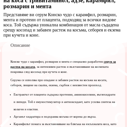
на коса с тривитаминол, адЗе, карамфил,
100
розмарин и мента
мл
Представяме ви серум Конско чудо с карамфил, розмарин,
мента и протеин от плацента, подходящ за всички видове
коса. Той съдържа уникална комбинация от масла съдадена
срещу косопад и забавен растеж на косъма, себорея и екзема
при кучета и коне.
Описание
Конско чудо с карамфил, розмарин и мента е специално разработен
серум за
растеж на косата
, за интензивен растеж и възстановяване на космената
покривка след косопад при кучета и коне.
Серума се използва при опадане и забавен растеж на косъма на косата,
себорея, лющене на скалпа, екзема, сърбеж с неизвестен произход.
Екстрактът от плацента съдържа протеини, аминокиселини, въглехидрати
и липиди. Той е имуностимулатор и антиоксидант, като усилва синтеза на
колаген и еластин.
Арганът хидратира и подхранва косъма от корена до върха.
Карамфилът помага за възстановяване на блясъка на изсъхналата коса, като