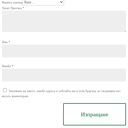
Вашата оценка
Твоят Преглед
*
Име
*
Имейл
*
Запазване на името, имейл адреса и уебсайта ми в този браузър за следващия път
когато коментирам.
Изпращане