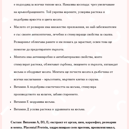
е подходящ за всички типове коса. Намалява косопада: чрез увеличаване
на кръвообращението. Той укрепва корените, ускорява растежа и
подобрява яркостта и цвета косата.
Маслото от розмарин има множество приложения, но най-забележителен
е със своите антисептични, лечебни и стимулиращи свойства за скалпа.
Розмаринът облекчава раните и им помага да зарастнат, освен това ще
помогне да предотвратите пърхота.
Ментата има антимикробни и антибактериални свойства, които
стимулират растежа, облекчават сърбежа, лющенето и пърхота, изглаждат
косъма и ободряват косата. Ментата ще почисти косата в дълбочина от
всички наслагвания – мръсотията, мъртвите клетки и серума.
Витамин А подобрява еластичността на косъма, стимулира
производството на колаген, забавя стареенето.
Витамин Е заздравява косъма.
Витамин Д усилва растежа и здравината на косъма.
Състав: Витамин A, D3, E; екстракт от арган, шея, карамфил, розмарин
и мента. Placental Protein, хидролизиран соев протеин, пропиленгликол,