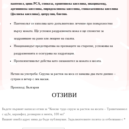
пантенол, цинк PCA, глюкоза, орнитинова киселина, ниацинамид,
аргининова киселина, пиридоксинова киселина, глюкозаминова киселина
(фолиева киселина), цитрулин, биотин.
Пантенолът се използва като допълнително лечение при повърхностни
върху кожата. Ще успокои раздразнената кожа и ще спомогне за
заздравяване на рани или лющене на скалпа.
Ниацинамидът предотвратява на признаците на стареене, успокоява на
раздразненията и осигурява на хидратация.
Пропиленгликолът действа като овлажнител за кожата и косата.
Начин на употреба: Серума за растеж на коса се намазва два пъти дневно –
сутрин и вечер с лек масаж.
Произход: България
ОТЗИВИ
Бъдете първият написал отзив за “Конско чудо серум за растеж на косата – Тривитаминол
с адЗе, карамфил, розмарин и мента, 100 мл”
Вашият имейл адрес няма да бъде публикуван.
Задължителните полета са отбелязани с
*