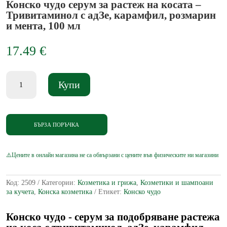
Конско чудо серум за растеж на косата –
Тривитаминол с адЗе, карамфил, розмарин
и мента, 100 мл
17.49
€
количество
Купи
за
Конско
чудо
серум
за
БЪРЗА ПОРЪЧКА
растеж
на
косата
-
Тривитаминол
с
Код:
2509
Категории:
Козметика и грижа
,
Козметики и шампоани
адЗе,
за кучета
,
Конска козметика
Етикет:
Конско чудо
карамфил,
розмарин
и
Конско чудо - серум за подобряване растежа
мента,