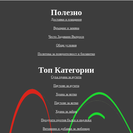
Полезно
Доставки и плащания
Връщане и замяна
Често Задавани Въпроси
Общи условия
Политика за поверителност и бисквитки
Топ Категории
Суха храна за кучета
Паучове за кучета
Храна за котки
Паучове за котки
Храна за зайци
Продукти против бълхи и кърлежи
Витамини и добавки за любимци