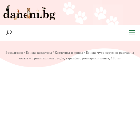
Зоомагазин
/
Конска козметика
/
Козметика и грижа
/ Конско чудо серум за растеж на
косата – Тривитаминол с адЗе, карамфил, розмарин и мента, 100 мл