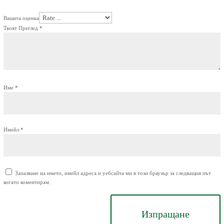
Вашата оценка
Твоят Преглед
*
Име
*
Имейл
*
Запазване на името, имейл адреса и уебсайта ми в този браузър за следващия път
когато коментирам.
Изпращане