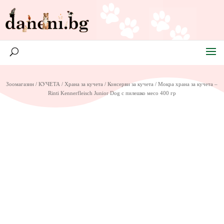
Зоомагазин
/
КУЧЕТА
/
Храна за кучета
/
Консерви за кучета
/ Мокра храна за кучета –
Rinti Kennerfleisch Junior Dog с пилешко месо 400 гр