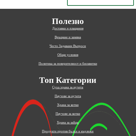
Полезно
Доставки и плащания
Връщане и замяна
Често Задавани Въпроси
Общи условия
Политика за поверителност и бисквитки
Топ Категории
Суха храна за кучета
Паучове за кучета
Храна за котки
Паучове за котки
Храна за зайци
Продукти против бълхи и кърлежи