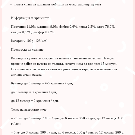
пълна храна за домашни любимци за млади растящи кучета
Информация за храненето:
Протеини 11,0%, мазнини 9,0%, фибри 0,6%, пепел 2,5%, влага 76,0%,
калций 0,33%, фосфор 0,27%.
Калории / 100g: 123 kcal
Препоръка за хранене:
Растящите кучета се нуждаят от повече хранителни вещества. На едно
хранене дайте на кучето си толкова, колкото иска да яде през 15 минути.
Посочените количества са само за ориентация и варират в зависимост от
активността и расата.
Кученца до 3 месеца = 4-5 хранения / ден,
до 6 месеца = 3 хранения / ден,
до 12 месеца = 2 хранения / ден.
Тегло на възрастно куче:
– 2,5 кг: до 3 месеца: 180 г / ден, до 6 месеца: 250 г / ден, до 12 месеца: 160
г / ден
– 5 кг: до 3 месеца: 300 г / ден, до 6 месеца: 380 g / ден, до 12 месеца: 260 g