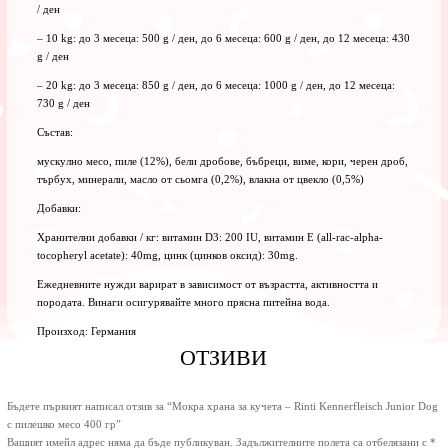
/ ден
– 10 kg: до 3 месеца: 500 g / ден, до 6 месеца: 600 g / ден, до 12 месеца: 430
g / ден
– 20 kg: до 3 месеца: 850 g / ден, до 6 месеца: 1000 g / ден, до 12 месеца:
730 g / ден
Състав:
мускулно месо, пиле (12%), бели дробове, бъбреци, виме, кори, черен дроб,
търбух, минерали, масло от сьомга (0,2%), влакна от цвекло (0,5%)
Добавки:
Хранителни добавки / кг: витамин D3: 200 IU, витамин Е (all-rac-alpha-
tocopheryl acetate): 40mg, цинк (цинков оксид): 30mg.
Ежедневните нужди варират в зависимост от възрастта, активността и
породата. Винаги осигурявайте много прясна питейна вода.
Произход: Германия
ОТЗИВИ
Бъдете първият написал отзив за “Мокра храна за кучета – Rinti Kennerfleisch Junior Dog
с пилешко месо 400 гр”
Вашият имейл адрес няма да бъде публикуван.
Задължителните полета са отбелязани с
*