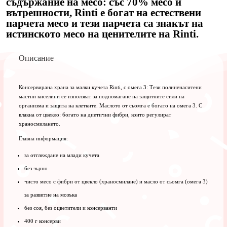
съдържание на месо: със 70% месо и
вътрешности, Rinti е богат на естествени
парчета месо и тези парчета са знакът на
истинското месо на ценителите на Rinti.
Описание
Консервирана храна за малки кучета Rinti, с омега 3: Тези полиненаситени
мастни киселини се използват за подпомагане на защитните сили на
организма и защита на клетките. Маслото от сьомга е богато на омега 3. С
влакна от цвекло: богато на диетични фибри, които регулират
храносмилането.
Главна информация:
за отглеждане на млади кучета
без зърно
чисто месо с фибри от цвекло (храносмилане) и масло от сьомга (омега 3)
за развитие на мозъка
без соя, без оцветители и консерванти
400 г консерви