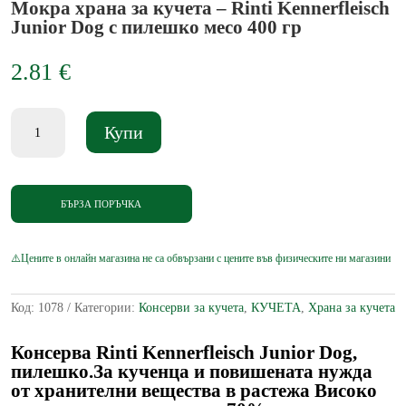
Мокра храна за кучета – Rinti Kennerfleisch
Junior Dog с пилешко месо 400 гр
2.81
€
количество
Купи
за
Мокра
храна
за
кучета
БЪРЗА ПОРЪЧКА
-
Rinti
Kennerfleisch
Junior
Dog
с
Код:
1078
Категории:
Консерви за кучета
,
КУЧЕТА
,
Храна за кучета
пилешко
месо
400
Консерва Rinti Kennerfleisch Junior Dog,
гр
пилешко.За кученца и повишената нужда
от хранителни вещества в растежа Високо