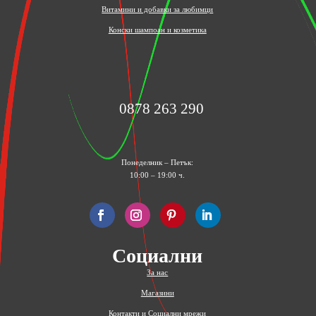
Витамини и добавки за любимци
Конски шампоан и козметика
0878 263 290
Понеделник – Петък:
10:00 – 19:00 ч.
Социални
За нас
Магазини
Контакти и Социални мрежи