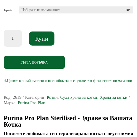
through
46.02 €
Брой
количество
Купи
за
Purina
Pro
Plan
Sterilised
БЪРЗА ПОРЪЧКА
-
Пурина
за
кастрирана
котка
-
Код:
2619
Категории:
Котки
,
Суха храна за котки
,
Храна за котки
Риба
Марка:
Purina Pro Plan
сьомга
1,5
кг
Purina Pro Plan Sterilised - Здраве за Вашата
Котка
Поглезете любимата си стерилизирана котка с неустоимия