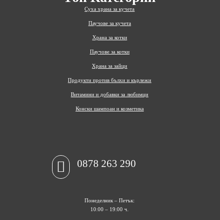
Суха храна за кучета
Паучове за кучета
Храна за котки
Паучове за котки
Храна за зайци
Продукти против бълхи и кърлежи
Витамини и добавки за любимци
Конски шампоан и козметика
0878 263 290

Понеделник – Петък:
10:00 – 19:00 ч.