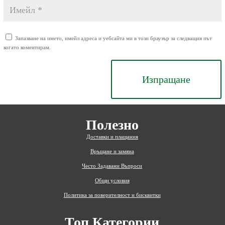
Запазване на името, имейл адреса и уебсайта ми в този браузър за следващия път
когато коментирам.
Изпращане
Полезно
Доставки и плащания
Връщане и замяна
Често Задавани Въпроси
Общи условия
Политика за поверителност и бисквитки
Топ Категории