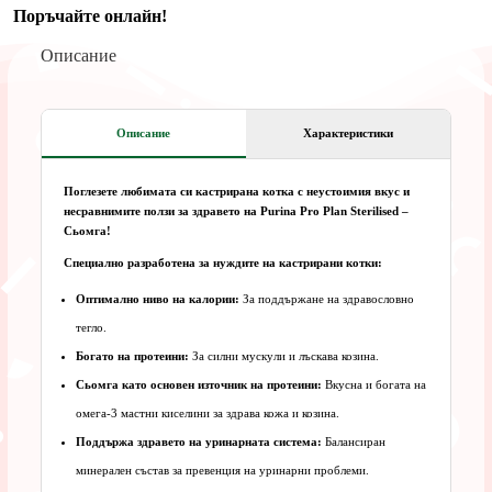
Поръчайте онлайн!
Описание
Описание
Характеристики
Поглезете любимата си кастрирана котка с неустоимия вкус и
несравнимите ползи за здравето на Purina Pro Plan Sterilised –
Сьомга!
Специално разработена за нуждите на кастрирани котки:
Оптимално ниво на калории:
За поддържане на здравословно
тегло.
Богато на протеини:
За силни мускули и лъскава козина.
Сьомга като основен източник на протеини:
Вкусна и богата на
омега-3 мастни киселини за здрава кожа и козина.
Поддържа здравето на уринарната система:
Балансиран
минерален състав за превенция на уринарни проблеми.