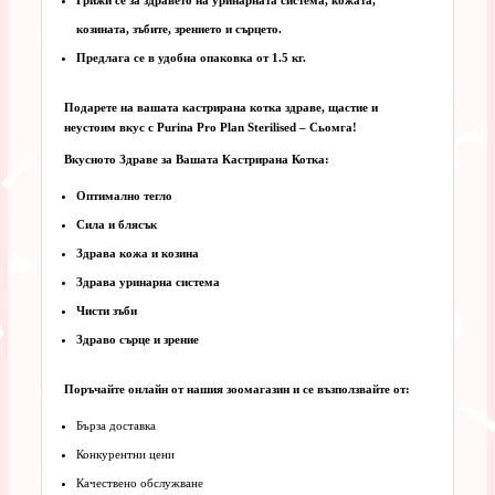
Грижи се за здравето на уринарната система, кожата,
козината, зъбите, зрението и сърцето.
Предлага се в удобна опаковка от 1.5 кг.
Подарете на вашата кастрирана котка здраве, щастие и
неустоим вкус с Purina Pro Plan Sterilised – Сьомга!
Вкусното Здраве за Вашата Кастрирана Котка:
Оптимално тегло
Сила и блясък
Здрава кожа и козина
Здрава уринарна система
Чисти зъби
Здраво сърце и зрение
Поръчайте онлайн от нашия зоомагазин и се възползвайте от:
Бърза доставка
Конкурентни цени
Качествено обслужване