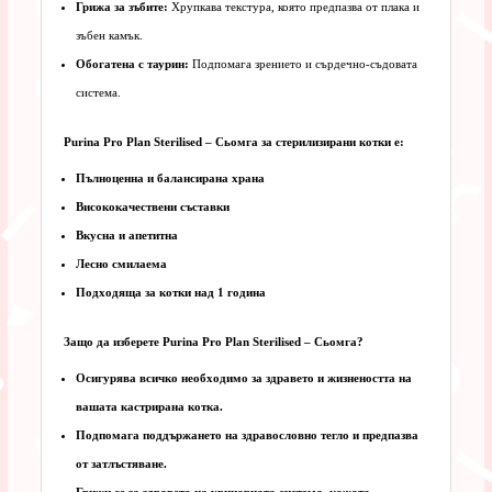
Грижа за зъбите:
Хрупкава текстура, която предпазва от плака и
зъбен камък.
Обогатена с таурин:
Подпомага зрението и сърдечно-съдовата
система.
Purina Pro Plan Sterilised – Сьомга за стерилизирани котки е:
Пълноценна и балансирана храна
Висококачествени съставки
Вкусна и апетитна
Лесно смилаема
Подходяща за котки над 1 година
Защо да изберете Purina Pro Plan Sterilised – Сьомга?
Осигурява всичко необходимо за здравето и жизнеността на
вашата кастрирана котка.
Подпомага поддържането на здравословно тегло и предпазва
от затлъстяване.