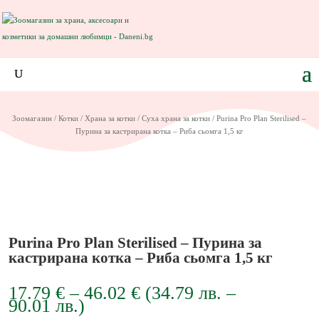
Зоомагазин
/
Котки
/
Храна за котки
/
Суха храна за котки
/ Purina Pro Plan Sterilised –
Пурина за кастрирана котка – Риба сьомга 1,5 кг
Purina Pro Plan Sterilised – Пурина за
кастрирана котка – Риба сьомга 1,5 кг
Price
17.79
€
–
46.02
€
(34.79
лв.
–
range:
90.01
лв.
)
17.79 €