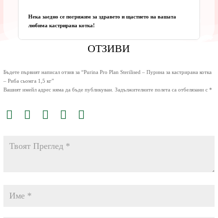
Нека заедно се погрижим за здравето и щастието на вашата
любима кастрирана котка!
ОТЗИВИ
Бъдете първият написал отзив за “Purina Pro Plan Sterilised – Пурина за кастрирана котка
– Риба сьомга 1,5 кг”
Вашият имейл адрес няма да бъде публикуван.
Задължителните полета са отбелязани с
*