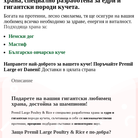
храна, специално разработена за едри и
риба
гигантски породи кучета.
тон
и
Богата на протеини, лесно смилаема, тя ще осигури на вашия
ориз
любимец всичко необходимо за здраве, енергия и виталност.
Подходяща храна за:
Немски дог
Мастиф
Българско овчарско куче
Направете най-доброто за вашето куче! Поръчайте Premil
Large от Daneni!
Доставки в цялата страна
Описание
Подарете на вашия гигантски любимец
храна, достойна за шампиони!
Premil Large Poultry & Rice е специално разработена храна за
едри и
гигантски
породи кучета, съчетаваща в себе си
висококачествени
протеини,
прецизно
подбрани съставки и
неповторим
вкус.
Защо Premil Large Poultry & Rice е по-добра?