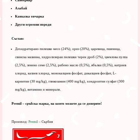
Алабай
Кавказка овчарка
Други огромни породи
Състав:
Дехидратирано пилешко месо (24%), ориз (20%), царевица, пшеница,
свинска мазнина, хидролизиран пилешки черен дроб (2%), цвеклова пулпа
(2,5%), ленено семе (2,5%), рибено масло (0,5%), ябълки (0,5%), натриев
хлорид, калиев хлорид, монокалциев фосфат, дикалциев фосфат, L-
карнитин (30 mg/kg), глюкозамин (400 mg/kg), хондроитин сулфат (300
mg/kg), витамини и минерали.
Premil – сръбска марка, на която можете да се доверите!
Произход:
Premil
– Сърбия