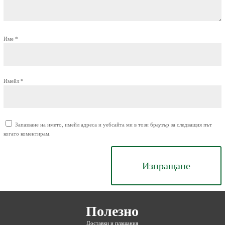
Име
*
Имейл
*
Запазване на името, имейл адреса и уебсайта ми в този браузър за следващия път
когато коментирам.
Изпращане
Полезно
Доставки и плащания