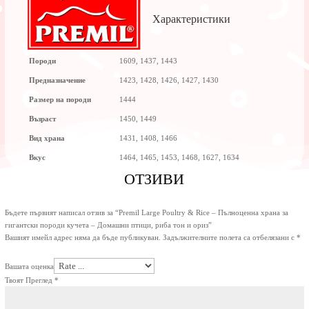
Характеристики
Породи
1609, 1437, 1443
Предназначение
1423, 1428, 1426, 1427, 1430
Размер на породи
1444
Възраст
1450, 1449
Вид храна
1431, 1408, 1466
Вкус
1464, 1465, 1453, 1468, 1627, 1634
ОТЗИВИ
Бъдете първият написал отзив за “Premil Large Poultry & Rice – Пълноценна храна за
гигантски породи кучета – Домашни птици, риба тон и ориз”
Вашият имейл адрес няма да бъде публикуван.
Задължителните полета са отбелязани с
*
Вашата оценка
Твоят Преглед
*