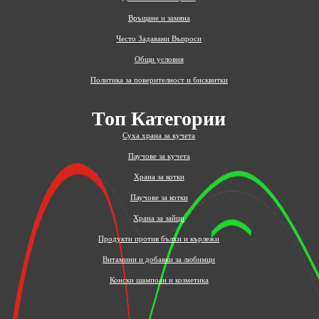
Връщане и замяна
Често Задавани Въпроси
Общи условия
Политика за поверителност и бисквитки
Топ Категории
Суха храна за кучета
Паучове за кучета
Храна за котки
Паучове за котки
Храна за зайци
Продукти против бълхи и кърлежи
Витамини и добавки за любимци
Конски шампоан и козметика