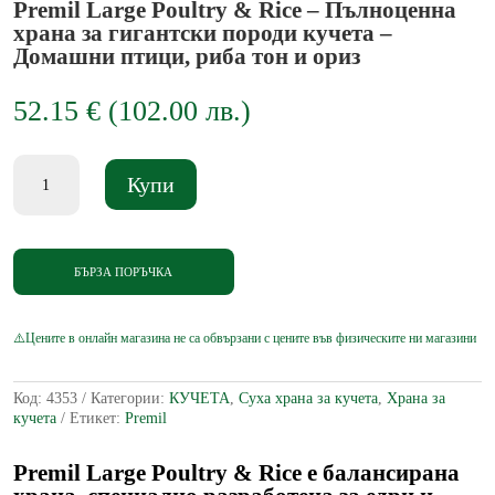
Premil Large Poultry & Rice – Пълноценна
храна за гигантски породи кучета –
Домашни птици, риба тон и ориз
52.15
€
(
102.00
лв.
)
количество
Купи
за
Premil
Large
Poultry
&
БЪРЗА ПОРЪЧКА
Rice
-
Пълноценна
храна
за
гигантски
Код:
4353
Категории:
КУЧЕТА
,
Суха храна за кучета
,
Храна за
породи
кучета
Етикет:
Premil
кучета
-
Домашни
Premil Large Poultry & Rice е балансирана
птици,