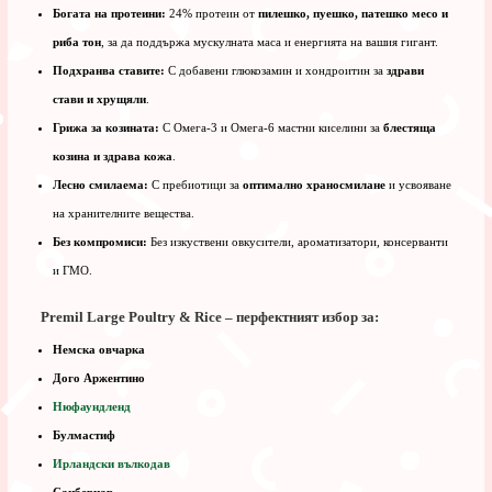
Богата на протеини:
24% протеин от
пилешко, пуешко, патешко месо и
риба тон
, за да поддържа мускулната маса и енергията на вашия гигант.
Подхранва ставите:
С добавени глюкозамин и хондроитин за
здрави
стави и хрущяли
.
Грижа за козината:
С Омега-3 и Омега-6 мастни киселини за
блестяща
козина и здрава кожа
.
Лесно смилаема:
С пребиотици за
оптимално храносмилане
и усвояване
на хранителните вещества.
Без компромиси:
Без изкуствени овкусители, ароматизатори, консерванти
и ГМО.
Premil Large Poultry & Rice – перфектният избор за:
Немска овчарка
Дого Аржентино
Нюфаундленд
Булмастиф
Ирландски вълкодав
Санбернар