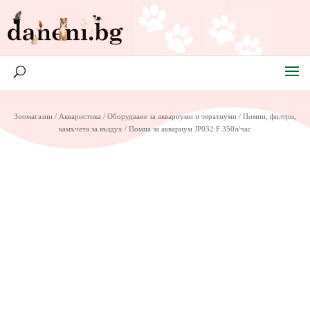
Зоомагазин
/
Акваристика
/
Оборудване за аквариуми и тератиуми
/
Помпи, филтри,
камъчета за въздух
/ Помпа за аквариум JP032 F 350л/час