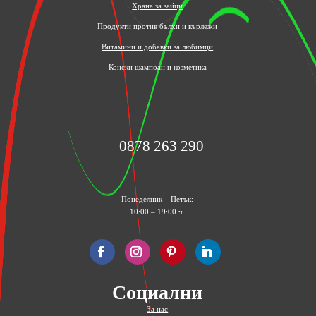
Храна за зайци
Продукти против бълхи и кърлежи
Витамини и добавки за любимци
Конски шампоан и козметика
0878 263 290
Понеделник – Петък:
10:00 – 19:00 ч.
Социални
За нас