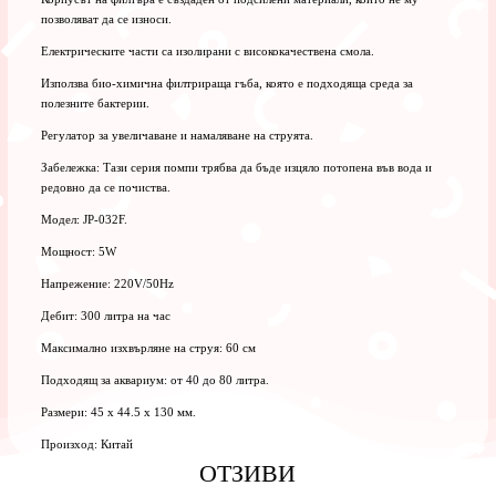
позволяват да се износи.
Електрическите части са изолирани с висококачествена смола.
Използва био-химична филтрираща гъба, която е подходяща среда за
полезните бактерии.
Регулатор за увеличаване и намаляване на струята.
Забележка: Тази серия помпи трябва да бъде изцяло потопена във вода и
редовно да се почиства.
Модел: JP-032F.
Мощност: 5W
Напрежение: 220V/50Hz
Дебит: 300 литра на час
Максимално изхвърляне на струя: 60 см
Подходящ за аквариум: от 40 до 80 литра.
Размери: 45 x 44.5 x 130 мм.
Произход: Китай
ОТЗИВИ