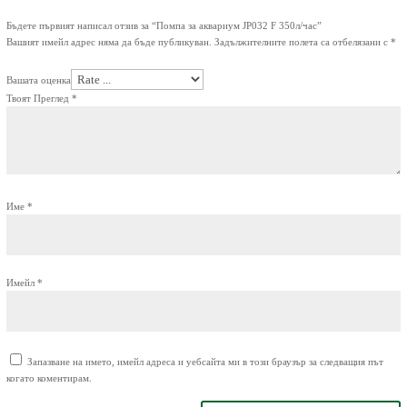
Бъдете първият написал отзив за “Помпа за аквариум JP032 F 350л/час”
Вашият имейл адрес няма да бъде публикуван.
Задължителните полета са отбелязани с
*
Вашата оценка
Твоят Преглед
*
Име
*
Имейл
*
Запазване на името, имейл адреса и уебсайта ми в този браузър за следващия път
когато коментирам.