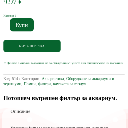
9.97
€
Налични 1
Купи
количество
за
Помпа
за
БЪРЗА ПОРЪЧКА
аквариум
JP032
F
350л/
час
Код:
514
Категории:
Акваристика
,
Оборудване за аквариуми и
тератиуми
,
Помпи, филтри, камъчета за въздух
Потопяем вътрешен филтър за аквариум.
Описание
Корпусът на филтъра е създаден от подсилени материали, които не му