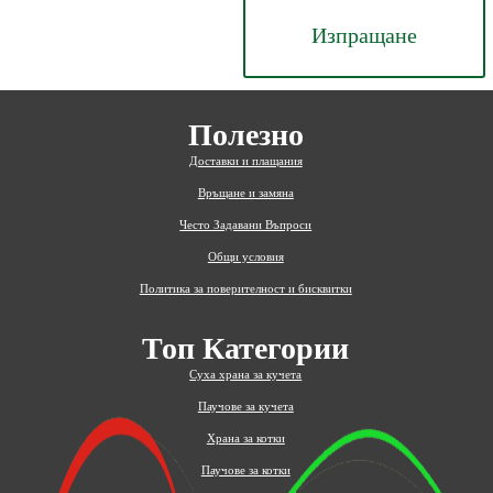
Изпращане
Полезно
Доставки и плащания
Връщане и замяна
Често Задавани Въпроси
Общи условия
Политика за поверителност и бисквитки
Топ Категории
Суха храна за кучета
Паучове за кучета
Храна за котки
Паучове за котки