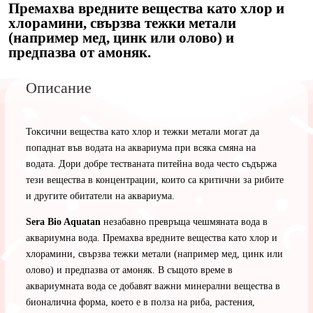
Премахва вредните вещества като хлор и
хлорамини, свързва тежки метали
(например мед, цинк или олово) и
предпазва от амоняк.
Описание
Токсични вещества като хлор и тежки метали могат да
попаднат във водата на аквариума при всяка смяна на
водата. Дори добре тестваната питейна вода често съдържа
тези вещества в концентрации, които са критични за рибите
и другите обитатели на аквариума.
Sera Bio Aquatan
незабавно превръща чешмяната вода в
аквариумна вода. Премахва вредните вещества като хлор и
хлорамини, свързва тежки метали (например мед, цинк или
олово) и предпазва от амоняк. В същото време в
аквариумната вода се добавят важни минерални вещества в
бионалична форма, което е в полза на риба, растения,