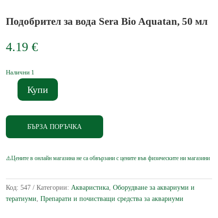
Подобрител за вода Sera Bio Aquatan, 50 мл
4.19
€
Налични 1
Купи
количество
за
Подобрител
БЪРЗА ПОРЪЧКА
за
вода
Sera
Bio
Aquatan,
50
Код:
547
Категории:
Акваристика
,
Оборудване за аквариуми и
мл
тератиуми
,
Препарати и почистващи средства за аквариуми