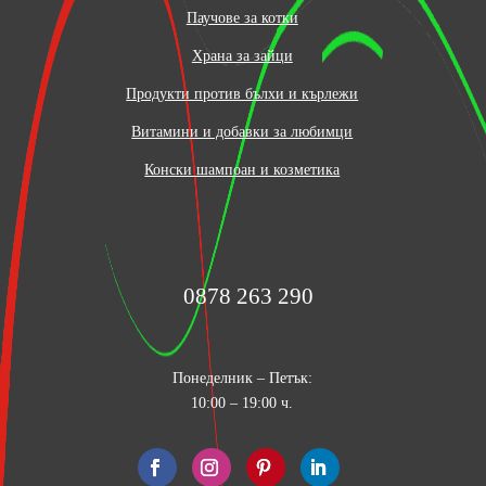
Паучове за котки
Храна за зайци
Продукти против бълхи и кърлежи
Витамини и добавки за любимци
Конски шампоан и козметика
0878 263 290
Понеделник – Петък:
10:00 – 19:00 ч.