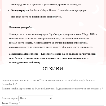
насища дома ви с приятен и успокояващ аромат на лавандула.
Концентриран:
Inodorina Magic Home – Lavender е концентриран
продукт, което го прави много икономичен.
Начин на употреба:
Препаратът е силно концентриран. Трябва да се разреди с вода 1% до 10% в
зависимост от това колко замърсени са повърхностите и количеството
аромат, което искате. Не изплаквайте. В случай на петна или особена
мръсотия можете да използвате чисто върху гъба, след което изплакнете.
С Inodorina Magic Home – Lavender можете да се радвате на чист и свеж
дом, без да се притеснявате от миризми на урина или маркиране от
вашия домашен любимец!
ОТЗИВИ
Бъдете първият написал отзив за “Почистващ препарат – Inodorina magic home –
Lavender 1 л”
Вашият имейл адрес няма да бъде публикуван.
Задължителните полета са отбелязани с
*
Вашата оценка
Твоят Преглед
*