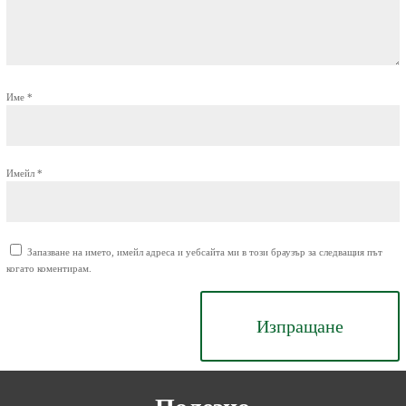
Име
*
Имейл
*
Запазване на името, имейл адреса и уебсайта ми в този браузър за следващия път
когато коментирам.
Изпращане