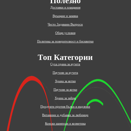
Полезно
Доставки и плащания
Връщане и замяна
Често Задавани Въпроси
Общи условия
Политика за поверителност и бисквитки
Топ Категории
Суха храна за кучета
Паучове за кучета
Храна за котки
Паучове за котки
Храна за зайци
Продукти против бълхи и кърлежи
Витамини и добавки за любимци
Конски шампоан и козметика