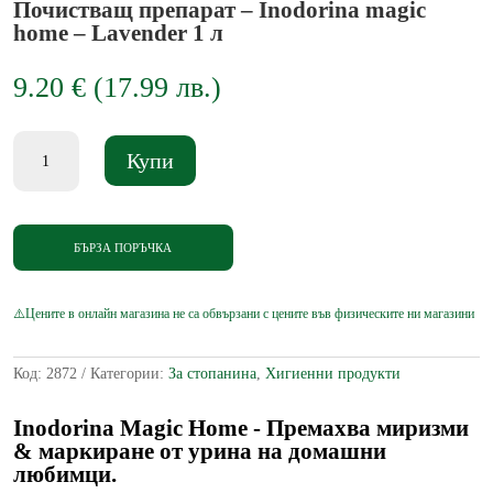
Почистващ препарат – Inodorina magic
home – Lavender 1 л
9.20
€
(
17.99
лв.
)
количество
Купи
за
Почистващ
препарат
-
Inodorina
БЪРЗА ПОРЪЧКА
magic
home
-
Lavender
1
л
Код:
2872
Категории:
За стопанина
,
Хигиенни продукти
Inodorina Magic Home - Премахва миризми
& маркиране от урина на домашни
любимци.