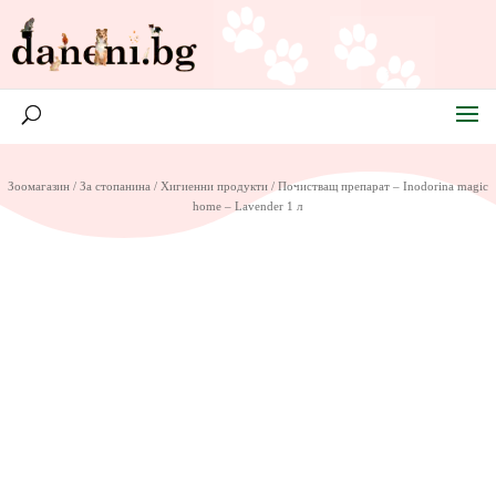
Зоомагазин
/
За стопанина
/
Хигиенни продукти
/ Почистващ препарат – Inodorina magic
home – Lavender 1 л