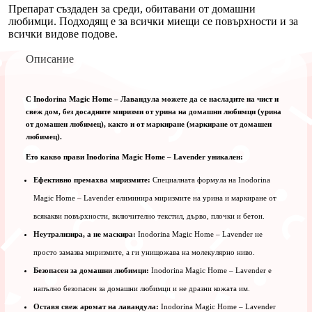
Препарат създаден за среди, обитавани от домашни
любимци. Подходящ е за всички миещи се повърхности и за
всички видове подове.
Описание
С Inodorina Magic Home – Лавандула можете да се насладите на чист и
свеж дом, без досадните миризми от урина на домашни любимци (урина
от домашен любимец), както и от маркиране (маркиране от домашен
любимец).
Ето какво прави Inodorina Magic Home – Lavender уникален:
Ефективно премахва миризмите:
Специалната формула на Inodorina
Magic Home – Lavender елиминира миризмите на урина и маркиране от
всякакви повърхности, включително текстил, дърво, плочки и бетон.
Неутрализира, а не маскира:
Inodorina Magic Home – Lavender не
просто замазва миризмите, а ги унищожава на молекулярно ниво.
Безопасен за домашни любимци:
Inodorina Magic Home – Lavender е
напълно безопасен за домашни любимци и не дразни кожата им.
Оставя свеж аромат на лавандула:
Inodorina Magic Home – Lavender