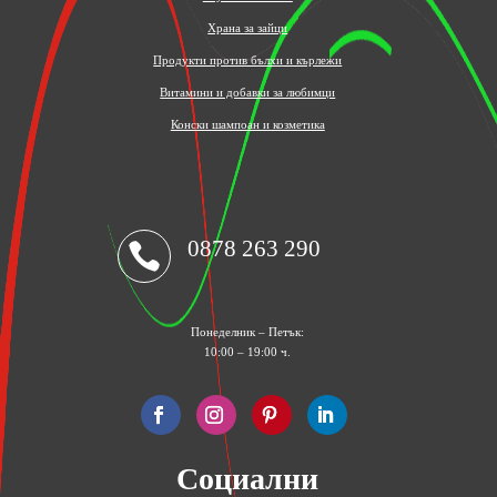
Храна за зайци
Продукти против бълхи и кърлежи
Витамини и добавки за любимци
Конски шампоан и козметика
0878 263 290

Понеделник – Петък:
10:00 – 19:00 ч.
Социални