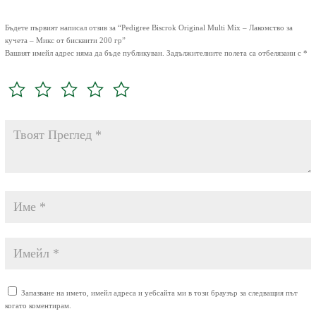
Бъдете първият написал отзив за “Pedigree Biscrok Original Multi Mix – Лакомство за
кучета – Микс от бисквити 200 гр”
Вашият имейл адрес няма да бъде публикуван.
Задължителните полета са отбелязани с
*
Запазване на името, имейл адреса и уебсайта ми в този браузър за следващия път
когато коментирам.