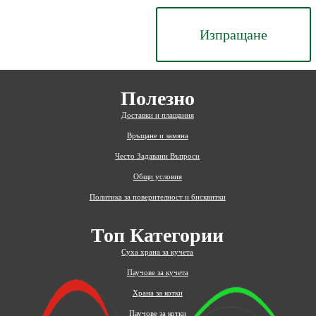
Изпращане
Полезно
Доставки и плащания
Връщане и замяна
Често Задавани Въпроси
Общи условия
Политика за поверителност и бисквитки
Топ Категории
Суха храна за кучета
Паучове за кучета
Храна за котки
Паучове за котки