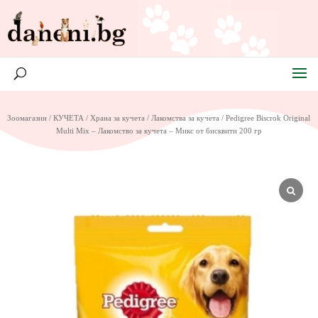
Зоомагазин
/
КУЧЕТА
/
Храна за кучета
/
Лакомства за кучета
/ Pedigree Biscrok Original
Multi Mix – Лакомство за кучета – Микс от бисквити 200 гр