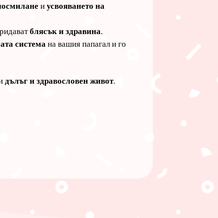
аносмилане
и
усвояването на
придават
блясък и здравина
.
ата система
на вашия папагал и го
ри
дълъг и здравословен живот
.