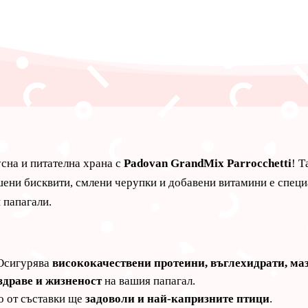
сна и питателна храна с
Padovan GrandMix Parrocchetti
! 
шени бисквити, смлени черупки и добавени витамини е специ
 папагали.
сигурява
висококачествени протеини, въглехидрати, ма
здраве и жизненост
на вашия папагал.
о от съставки ще
задоволи и най-капризните птици
.