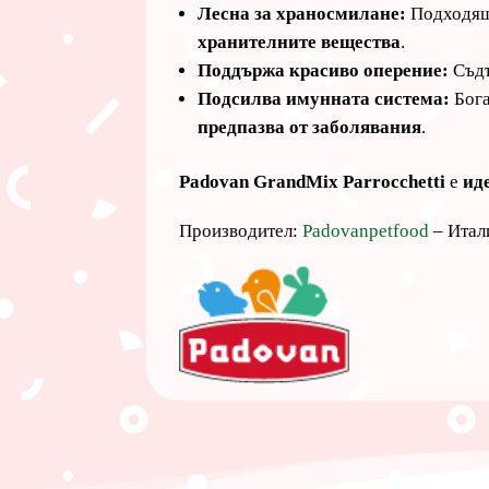
Лесна за храносмилане:
Подходяща
хранителните вещества
.
Поддържа красиво оперение:
Съдъ
Подсилва имунната система:
Бога
предпазва от заболявания
.
Padovan GrandMix Parrocchetti
е
ид
Производител:
Padovanpetfood
– Итал