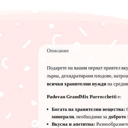
Описание
Подарете на вашия пернат приятел вку
зърна, дехидратирани плодове, натро
всички хранителни нужди
на средни
Padovan GrandMix Parrocchetti
е:
Богата на хранителни вещества:
О
минерали
, необходими за
доброто 
Вкусна и апетитна:
Разнообразиет