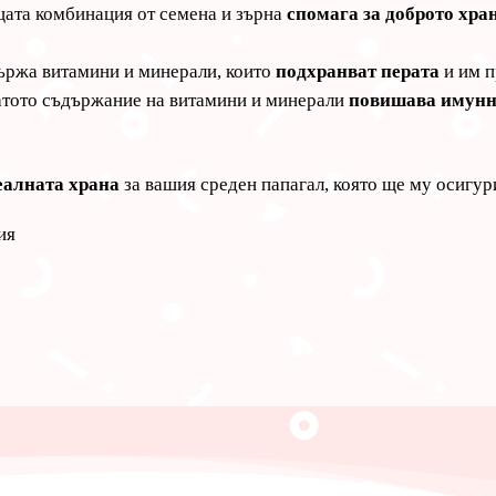
та комбинация от семена и зърна
спомага за доброто хр
ржа витамини и минерали, които
подхранват перата
и им 
тото съдържание на витамини и минерали
повишава имунн
еалната храна
за вашия среден папагал, която ще му осигу
ия