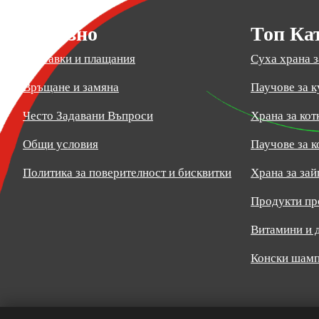
Полезно
Топ Ка
Доставки и плащания
Суха храна з
Връщане и замяна
Паучове за к
Често Задавани Въпроси
Храна за кот
Общи условия
Паучове за к
Политика за поверителност и бисквитки
Храна за зай
Продукти пр
Витамини и 
Конски шамп