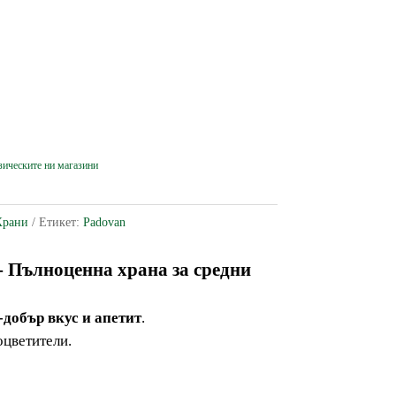
Храни
Етикет:
Padovan
-
Пълноценна храна за средни
-добър вкус и апетит
.
оцветители.