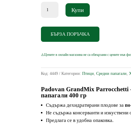
количество
Купи
за
Padovan
GrandMix
БЪРЗА ПОРЪЧКА
Parrocchetti
-
Пълноценна
храна
за
Код:
4449
Категории:
Птици
,
Средни папагали
,
средни
папагали
Padovan GrandMix Parrocchetti
папагали
400 гр
400
гр
Съдържа дехидратирани плодове за
по
Не съдържа консерванти и изкуствени 
Предлага се в удобна опаковка.