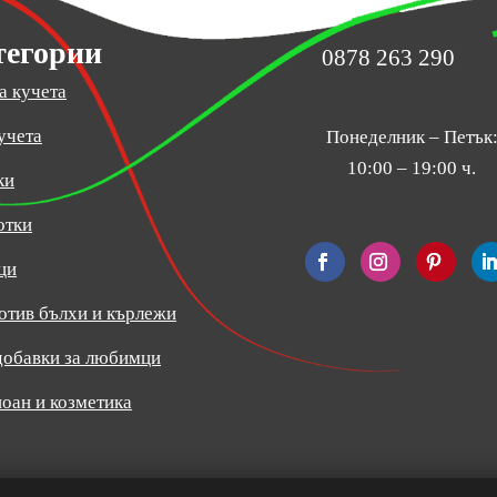
тегории
0878 263 290
а кучета
учета
Понеделник – Петък
10:00 – 19:00 ч.
ки
отки
ци
отив бълхи и кърлежи
добавки за любимци
оан и козметика