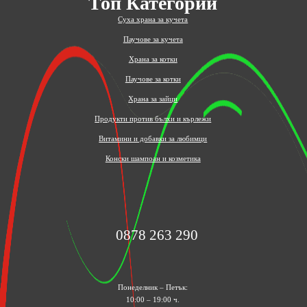
Топ Категории
Суха храна за кучета
Паучове за кучета
Храна за котки
Паучове за котки
Храна за зайци
Продукти против бълхи и кърлежи
Витамини и добавки за любимци
Конски шампоан и козметика
0878 263 290
Понеделник – Петък:
10:00 – 19:00 ч.