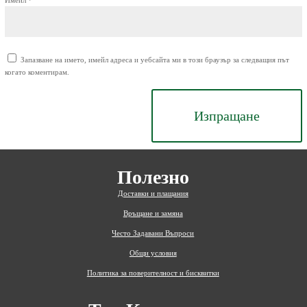
Запазване на името, имейл адреса и уебсайта ми в този браузър за следващия път
когато коментирам.
Изпращане
Полезно
Доставки и плащания
Връщане и замяна
Често Задавани Въпроси
Общи условия
Политика за поверителност и бисквитки