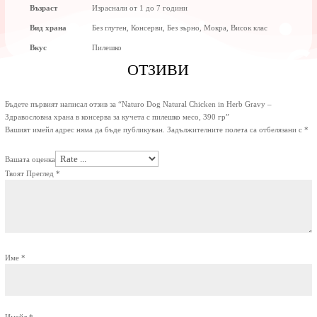
Възраст
Израснали от 1 до 7 години
Вид храна
Без глутен, Консерви, Без зърно, Мокра, Висок клас
Вкус
Пилешко
ОТЗИВИ
Бъдете първият написал отзив за “Naturo Dog Natural Chicken in Herb Gravy –
Здравословна храна в консерва за кучета с пилешко месо, 390 гр”
Вашият имейл адрес няма да бъде публикуван.
Задължителните полета са отбелязани с
*
Вашата оценка
Твоят Преглед
*
Име
*
Имейл
*