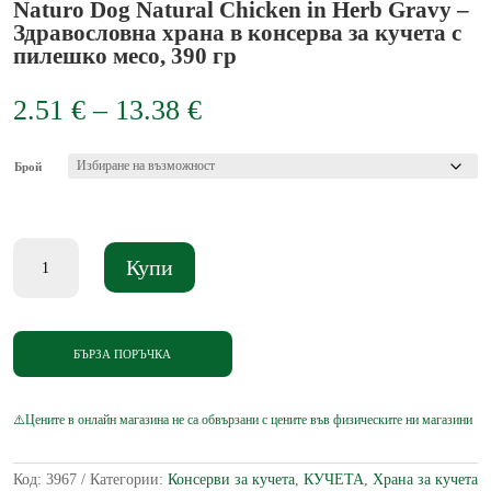
Naturo Dog Natural Chicken in Herb Gravy –
Здравословна храна в консерва за кучета с
пилешко месо, 390 гр
Price
2.51
€
–
13.38
€
range:
2.51 €
through
Брой
13.38 €
количество
Купи
за
Naturo
Dog
Natural
Chicken
БЪРЗА ПОРЪЧКА
in
Herb
Gravy
-
Здравословна
храна
Код:
3967
Категории:
Консерви за кучета
,
КУЧЕТА
,
Храна за кучета
в