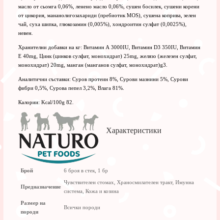
масло от сьомга 0,06%, ленено масло 0,06%, сушен босилек, сушени корени
от цикория, мананолигозахариди (пребиотик MOS), сушена коприва, зелен
чай, суха шипка, глюкозамин (0,005%), хондроитин сулфат (0,0025%),
невен.
Хранителни добавки на кг: Витамин А 3000IU, Витамин D3 350IU, Витамин
Е 40mg, Цинк (цинков сулфат, монохидрат) 25mg, желязо (железен сулфат,
монохидрат) 20mg, манган (манганов сулфат, монохидрат)g3.
Аналитични съставки: Суров протеин 8%, Сурови мазнини 5%, Сурови
фибри 0,5%, Сурова пепел 3,2%, Влага 81%.
Калории: Kcal/100g 82.
Характеристики
Брой
6 броя в стек, 1 бр
Чувствителен стомах, Храносмилателен тракт, Имунна
Предназначение
система, Кожа и козина
Размер на
Всички породи
породи