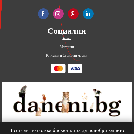
Социални
За нас
Магазини
Контакти и Социални мрежи
Този сайт използва бисквитки за да подобри вашето
0