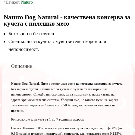
Етикет:
Naturo
консерва
за
кучета
Naturo Dog Natural
- качествена консерва за
с
кучета с пилешко месо
пилешко
месо,
Без зърно и без глутен.
390
Специално за кучета с чувствителен корем или
гр
непоносимост.
Описание
Naturo Dog Natural, Пиле в зеленчуков сос е
качествена консерва за кучета
без зърно и глутен. Специално за кучета с чувствителен корем или
непоносимост. С подбрани съставки, за да помогнат за насърчаване на
здрава храносмилателна система. Убедени сме, че вашето куче ще хареса
тази вкусна рецепта за билков сос с 50% пиле, първокласен източник на
протеин.
Консервата е за кучета от 1 до 7 годишна възраст.
Състав: Пилешко 50%, зелен фасул, смесени чушки и сладки картофи 8% (от
0,9% сушени плодове и зеленчуци), минерали, слънчогледово олио 0,125%,