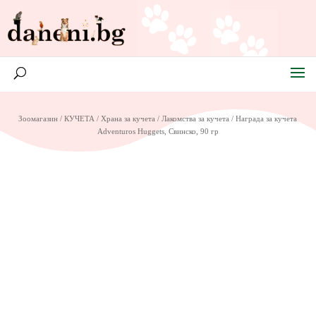
Зоомагазин
/
КУЧЕТА
/
Храна за кучета
/
Лакомства за кучета
/ Награда за кучета
Adventuros Huggets, Свинско, 90 гр