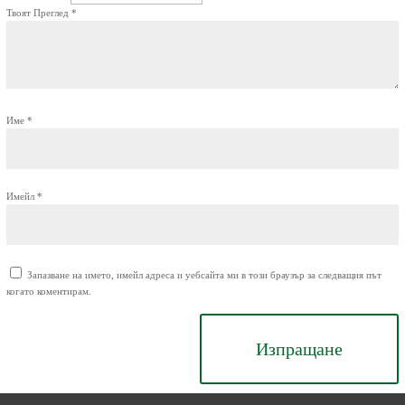
Твоят Преглед
*
Име
*
Имейл
*
Запазване на името, имейл адреса и уебсайта ми в този браузър за следващия път
когато коментирам.
Изпращане