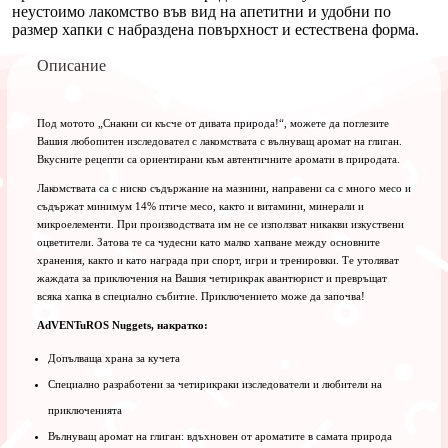
неустоимо лакомство във вид на апетитни и удобни по
размер хапки с набраздена повърхност и естествена форма.
Описание
Под мотото „Снакни си късче от дивата природа!“, можете да поглезите
Вашия любопитен изследовател с лакомствата с вълнуващ аромат на глиган.
Вкусните рецепти са ориентирани към автентичните аромати в природата.
Лакомствата са с ниско съдържание на мазнини, направени са с много месо и
съдържат минимум 14% птиче месо, както и витамини, минерали и
микроелементи. При производствата им не се използват никакви изкуствени
оцветители. Затова те са чудесни като малко хапване между основните
хранения, както и като награда при спорт, игри и тренировки. Те утоляват
жаждата за приключения на Вашия четирикрак авантюрист и превръщат
всяка хапка в специално събитие. Приключението може да започва!
AdVENTuROS Nuggets, накратко:
Допълваща храна за кучета
Специално разработени за четирикраки изследователи и любители на
приключенията
Вълнуващ аромат на глиган: вдъхновен от ароматите в самата природа