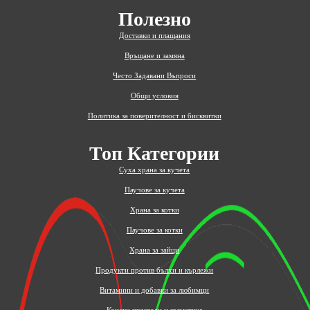
Полезно
Доставки и плащания
Връщане и замяна
Често Задавани Въпроси
Общи условия
Политика за поверителност и бисквитки
Топ Категории
Суха храна за кучета
Паучове за кучета
Храна за котки
Паучове за котки
Храна за зайци
Продукти против бълхи и кърлежи
Витамини и добавки за любимци