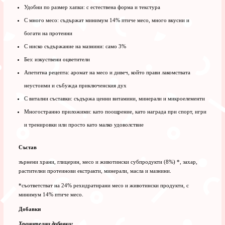
Удобни по размер хапки: с естествена форма и текстура
С много месо: съдържат минимум 14% птиче месо, много вкусни и
богати на протеини
С ниско съдържание на мазнини: само 3%
Без: изкуствени оцветители
Апетитна рецепта: аромат на месо и дивеч, който прави лакомствата
неустоими и събужда приключенския дух
С витални съставки: съдържа ценни витамини, минерали и микроелементи
Многостранно приложими: като поощрение, като награда при спорт, игри
и тренировки или просто като малко удоволствие
Състав
зърнени храни, глицерин, месо и животински субпродукти (8%) *, захар,
растителни протеинови екстракти, минерали, масла и мазнини.
*съответстват на 24% рехидратирани месо и животински продукти, с
минимум 14% птиче месо.
Добавки
Хранителни добавки: