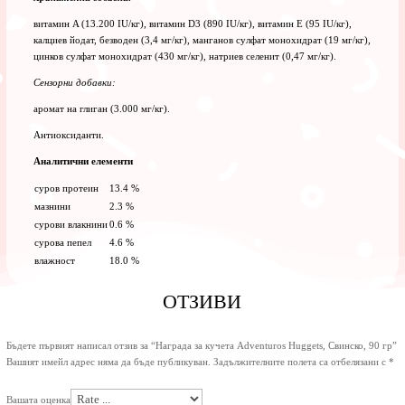
витамин A (13.200 IU/кг), витамин D3 (890 IU/кг), витамин E (95 IU/кг),
калциев йодат, безводен (3,4 мг/кг), манганов сулфат монохидрат (19 мг/кг),
цинков сулфат монохидрат (430 мг/кг), натриев селенит (0,47 мг/кг).
Сензорни добавки:
аромат на глиган (3.000 мг/кг).
Антиоксиданти.
Аналитични елементи
суров протеин
13.4 %
мазнини
2.3 %
сурови влакнини
0.6 %
сурова пепел
4.6 %
влажност
18.0 %
ОТЗИВИ
Бъдете първият написал отзив за “Награда за кучета Adventuros Huggets, Свинско, 90 гр”
Вашият имейл адрес няма да бъде публикуван.
Задължителните полета са отбелязани с
*
Вашата оценка