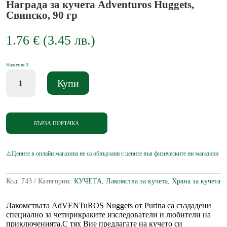
Награда за кучета Adventuros Huggets,
Свинско, 90 гр
1.76
€
(
3.45
лв.
)
Налични 3
количество
Купи
за
Награда
за
кучета
Adventuros
БЪРЗА ПОРЪЧКА
Huggets,
Свинско,
90
гр
Код:
743
Категории:
КУЧЕТА
,
Лакомства за кучета
,
Храна за кучета
Лакомствата AdVENTuROS Nuggets от Purina са създадени
специално за четирикраките изследователи и любители на
приключенията.С тях Вие предлагате на кучето си