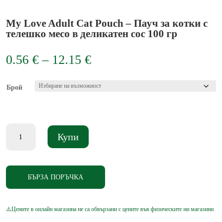
My Love Adult Cat Pouch – Пауч за котки с
телешко месо в деликатен сос 100 гр
Price
0.56
€
–
12.15
€
range:
0.56 €
Брой
through
12.15 €
количество
Купи
за
My
Love
Adult
БЪРЗА ПОРЪЧКА
Cat
Pouch
-
Пауч