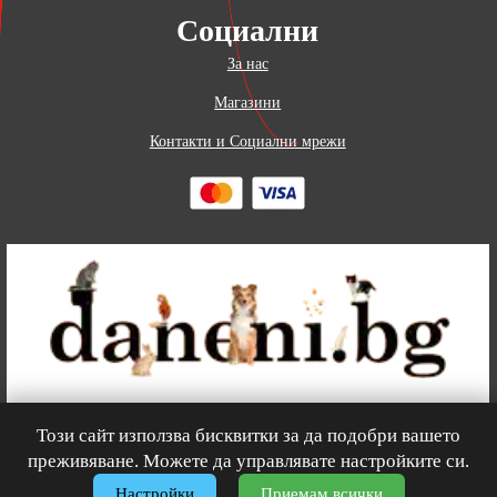
Социални
За нас
Магазини
Контакти и Социални мрежи
Този сайт използва бисквитки за да подобри вашето
0
преживяване. Можете да управлявате настройките си.
© 2026
Зоомагазин
daneni.bg
– Всички права запазени.
Настройки
Приемам всички