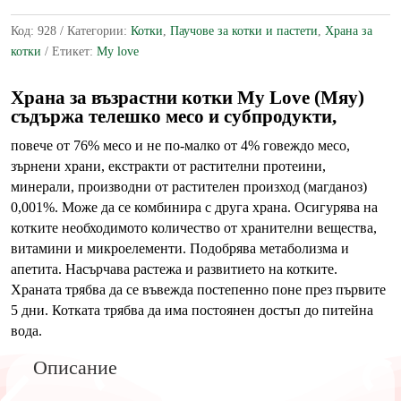
за
Код:
928
Категории:
Котки
,
Паучове за котки и пастети
,
Храна за
котки
котки
Етикет:
My love
с
телешко
Храна за възрастни котки My Love (Мяу)
месо
съдържа телешко месо и субпродукти,
в
деликатен
повече от 76% месо и не по-малко от 4% говеждо месо,
сос
зърнени храни, екстракти от растителни протеини,
100
минерали, производни от растителен произход (магданоз)
гр
0,001%. Може да се комбинира с друга храна. Осигурява на
котките необходимото количество от хранителни вещества,
витамини и микроелементи. Подобрява метаболизма и
апетита. Насърчава растежа и развитието на котките.
Храната трябва да се въвежда постепенно поне през първите
5 дни. Котката трябва да има постоянен достъп до питейна
вода.
Описание