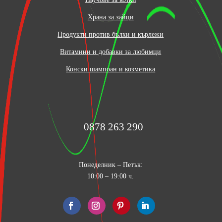
Храна за зайци
Продукти против бълхи и кърлежи
Витамини и добавки за любимци
Конски шампоан и козметика
0878 263 290
Понеделник – Петък:
10:00 – 19:00 ч.