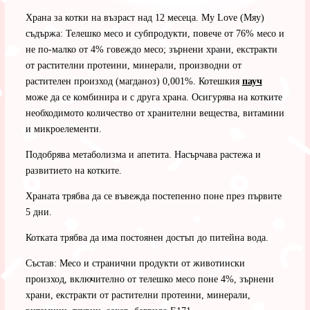
Храна за котки на възраст над 12 месеца. My Love (Мяу)
съдържа: Телешко месо и субпродукти, повече от 76% месо и
не по-малко от 4% говеждо месо; зърнени храни, екстракти
от растителни протеини, минерали, производни от
растителен произход (магданоз) 0,001%. Котешкия
пауч
може да се комбинира и с друга храна. Осигурява на котките
необходимото количество от хранителни вещества, витамини
и микроелементи.
Подобрява метаболизма и апетита. Насърчава растежа и
развитието на котките.
Храната трябва да се въвежда постепенно поне през първите
5 дни.
Котката трябва да има постоянен достъп до питейна вода.
Състав: Месо и странични продукти от животински
произход, включително от телешко месо поне 4%, зърнени
храни, екстракти от растителни протеини, минерали,