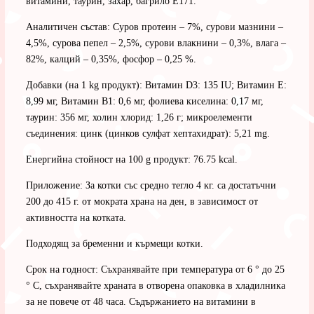
витамини, таурин, захар, багрило Е171.
Аналитичен състав: Суров протеин – 7%, сурови мазнини –
4,5%, сурова пепел – 2,5%, сурови влакнини – 0,3%, влага –
82%, калций – 0,35%, фосфор – 0,25 %.
Добавки (на 1 kg продукт): Витамин D3: 135 IU; Витамин Е:
8,99 мг, Витамин В1: 0,6 мг, фолиева киселина: 0,17 мг,
таурин: 356 мг, холин хлорид: 1,26 г; микроелементи
съединения: цинк (цинков сулфат хептахидрат): 5,21 mg.
Енергийна стойност на 100 g продукт: 76.75 kcal.
Приложение: За котки със средно тегло 4 кг. са достатъчни
200 до 415 г. от мократа храна на ден, в зависимост от
активността на котката.
Подходящ за бременни и кърмещи котки.
Срок на годност: Съхранявайте при температура от 6 ° до 25
° C, съхранявайте храната в отворена опаковка в хладилника
за не повече от 48 часа. Съдържанието на витамини в