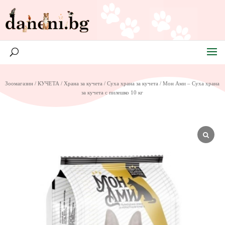
Зоомагазин
/
КУЧЕТА
/
Храна за кучета
/
Суха храна за кучета
/ Мон Ами – Суха храна
за кучета с пилешко 10 кг