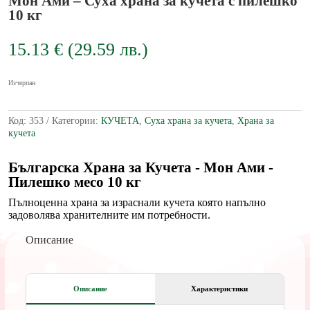
Мон Ами – Суха храна за кучета с пилешко
10 кг
15.13
€
(29.59
лв.
)
Изчерпан
Код:
353
Категории:
КУЧЕТА
,
Суха храна за кучета
,
Храна за
кучета
Българска Храна за Кучета - Мон Ами -
Пилешко месо 10 кг
Пълноценна храна за израснали кучета която напълно
задоволява хранителните им потребности.
Описание
Описание
Характеристики