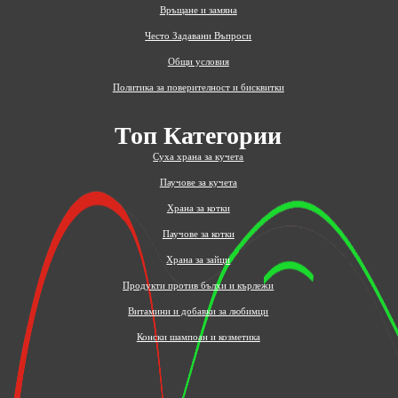
Връщане и замяна
Често Задавани Въпроси
Общи условия
Политика за поверителност и бисквитки
Топ Категории
Суха храна за кучета
Паучове за кучета
Храна за котки
Паучове за котки
Храна за зайци
Продукти против бълхи и кърлежи
Витамини и добавки за любимци
Конски шампоан и козметика