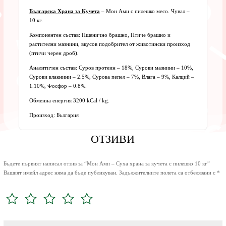
Българска Храна за Кучета
– Мон Ами с пилешко месо. Чувал –
10 кг.
Компонентен състав: Пшенично брашно, Птиче брашно и
растителни мазнини, вкусов подобрител от животински произход
(птичи черен дроб).
Аналитичен състав: Суров протеин – 18%, Сурови мазнини – 10%,
Сурови влакнини – 2.5%, Сурова пепел – 7%, Влага – 9%, Калций –
1.10%, Фосфор – 0.8%.
Обменна енергия 3200 kCal / kg.
Произход: България
ОТЗИВИ
Бъдете първият написал отзив за “Мон Ами – Суха храна за кучета с пилешко 10 кг”
Вашият имейл адрес няма да бъде публикуван.
Задължителните полета са отбелязани с
*