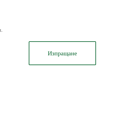
м.
Изпращане