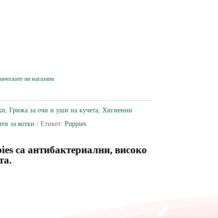
ки
,
Грижа за очи и уши на кучета
,
Хигиенни
ти за котки
Етикет:
Puppies
ies
са антибактериални, високо
та.