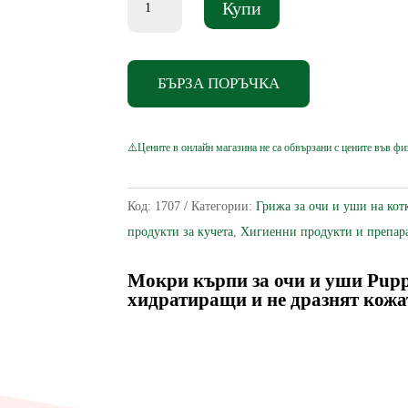
Купи
за
Мокри
кърпи
БЪРЗА ПОРЪЧКА
за
очи
и
уши
Puppies,
Код:
1707
Категории:
Грижа за очи и уши на кот
Алое
продукти за кучета
,
Хигиенни продукти и препара
вера,
40
Мокри кърпи за очи и уши
Pupp
хидратиращи и не дразнят кожа
бр.