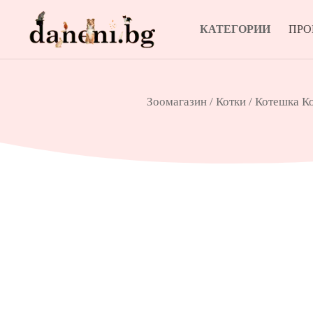
КАТЕГОРИИ
ПР
Зоомагазин
/
Котки
/
Котешка К