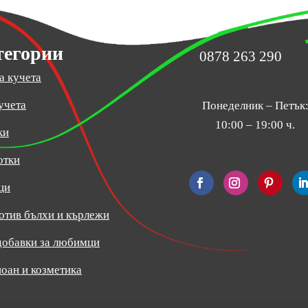
тегории
0878 263 290
а кучета
учета
Понеделник – Петък
10:00 – 19:00 ч.
ки
отки
ци
отив бълхи и кърлежи
добавки за любимци
оан и козметика