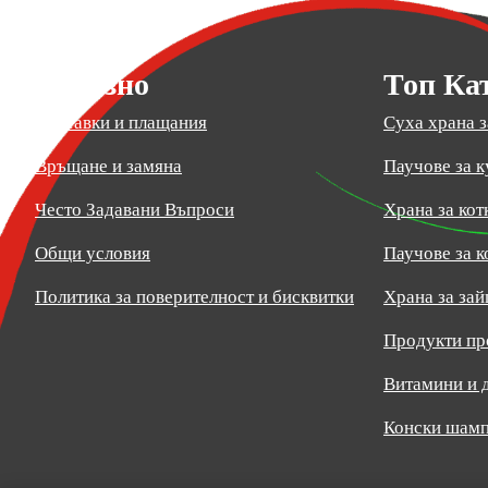
Полезно
Топ Ка
Доставки и плащания
Суха храна з
Връщане и замяна
Паучове за к
Често Задавани Въпроси
Храна за кот
Общи условия
Паучове за к
Политика за поверителност и бисквитки
Храна за зай
Продукти пр
Витамини и 
Конски шамп