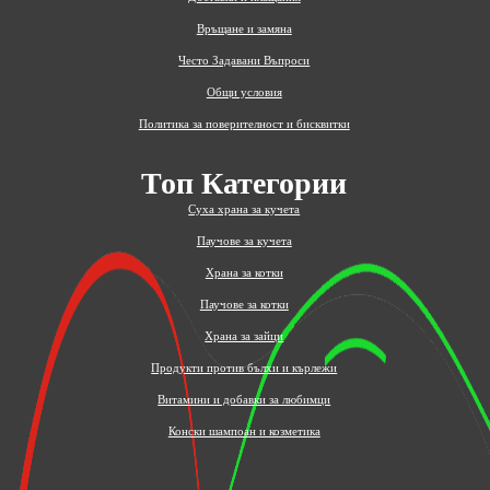
Връщане и замяна
Често Задавани Въпроси
Общи условия
Политика за поверителност и бисквитки
Топ Категории
Суха храна за кучета
Паучове за кучета
Храна за котки
Паучове за котки
Храна за зайци
Продукти против бълхи и кърлежи
Витамини и добавки за любимци
Конски шампоан и козметика