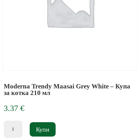
Moderna Trendy Maasai Grey White – Купа
за котка 210 мл
3.37
€
количество
Купи
за
Moderna