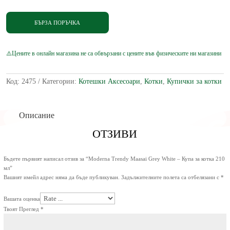
Trendy
Maasai
Grey
БЪРЗА ПОРЪЧКА
White
-
Купа
за
котка
210
Код:
2475
Категории:
Котешки Аксесоари
,
Котки
,
Купички за котки
мл
Описание
ОТЗИВИ
Бъдете първият написал отзив за “Moderna Trendy Maasai Grey White – Купа за котка 210
мл”
Вашият имейл адрес няма да бъде публикуван.
Задължителните полета са отбелязани с
*
Вашата оценка
Твоят Преглед
*