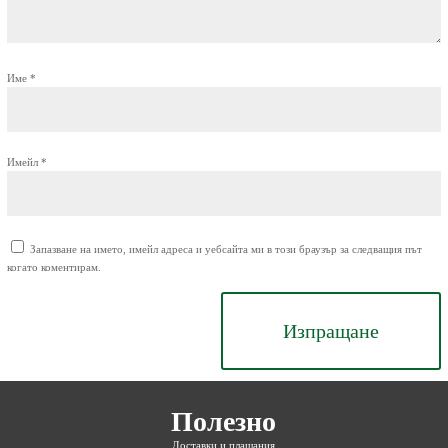
Име
*
Имейл
*
Запазване на името, имейл адреса и уебсайта ми в този браузър за следващия път
когато коментирам.
Изпращане
Полезно
Доставки и плащания