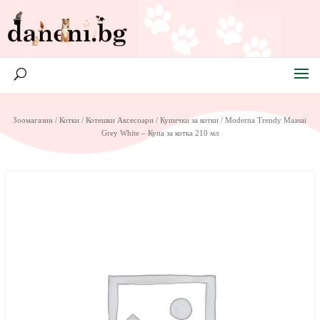
Зоомагазин
/
Котки
/
Котешки Аксесоари
/
Купички за котки
/ Moderna Trendy Maasai
Grey White – Купа за котка 210 мл