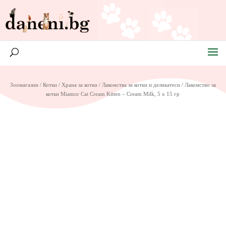
Зоомагазин
/
Котки
/
Храна за котки
/
Лакомства за котки и деликатеси
/ Лакомство за
котки Miamor Cat Cream Kitten – Cream Milk, 5 x 15 гр