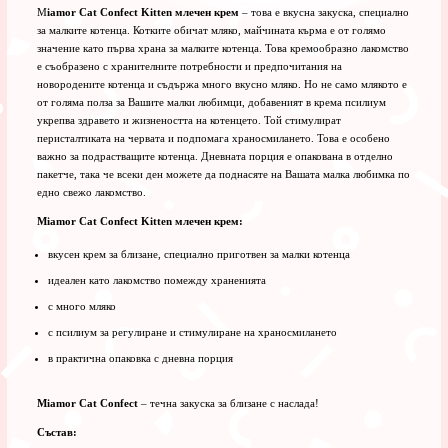
M
iamor Cat Confect Kitten млечен крем
– това е вкусна закуска, специално
за малките котенца. Котките обичат мляко, майчината кърма е от голямо
значение като първа храна за малките котенца. Това кремообразно лакомство
е съобразено с хранителните потребности и предпочитания на
новородените котенца и съдържа много вкусно мляко. Но не само млякото е
от голяма полза за Вашите малки любимци, добавеният в крема псилиум
укрепва здравето и жизнеността на котенцето. Той стимулират
перисталтиката на червата и подпомага храносмилането. Това е особено
важно за подрастващите котенца. Дневната порция е опакована в отделно
пакетче, така че всеки ден можете да поднасяте на Вашата малка любимка по
едно свежо лакомство.
Miamor Cat Confect Kitten млечен крем:
вкусен крем за близане, специално приготвен за малки котенца
идеален като лакомство помежду храненията
с много мляко
с псилиум за регулиране и стимулиране на храносмилането
в практична опаковка с дневна порция
Miamor Cat Confect
– течна закуска за близане с наслада!
Състав: