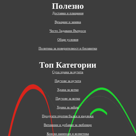
Полезно
Доставки и плащания
Връщане и замяна
Често Задавани Въпроси
Общи условия
Политика за поверителност и бисквитки
Топ Категории
Суха храна за кучета
Паучове за кучета
Храна за котки
Паучове за котки
Храна за зайци
Продукти против бълхи и кърлежи
Витамини и добавки за любимци
Конски шампоан и козметика