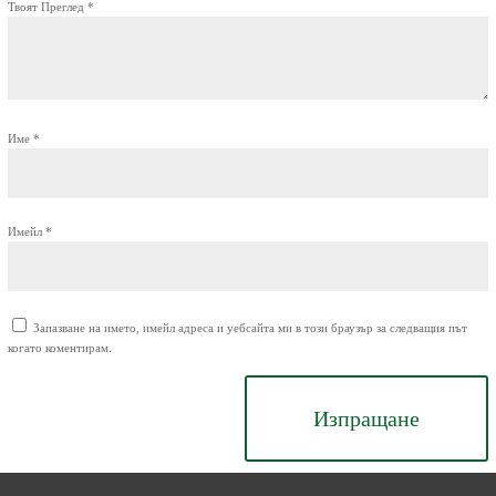
Твоят Преглед
*
Име
*
Имейл
*
Запазване на името, имейл адреса и уебсайта ми в този браузър за следващия път
когато коментирам.
Изпращане