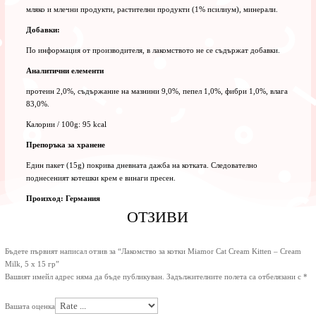
мляко и млечни продукти, растителни продукти (1% псилиум), минерали.
Добавки:
По информация от производителя, в лакомството не се съдържат добавки.
Аналитични елементи
протеин 2,0%, съдържание на мазнини 9,0%, пепел 1,0%, фибри 1,0%, влага
83,0%.
Калории / 100g: 95 kcal
Препоръка за хранене
Един пакет (15g) покрива дневната дажба на котката. Следователно
поднесеният котешки крем е винаги пресен.
Произход: Германия
ОТЗИВИ
Бъдете първият написал отзив за “Лакомство за котки Miamor Cat Cream Kitten – Cream
Milk, 5 x 15 гр”
Вашият имейл адрес няма да бъде публикуван.
Задължителните полета са отбелязани с
*
Вашата оценка