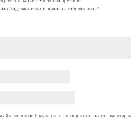
 Играчка за котки – мишки на пружини”
ван.
Задължителните полета са отбелязани с
*
бсайта ми в този браузър за следващия път когато коментира