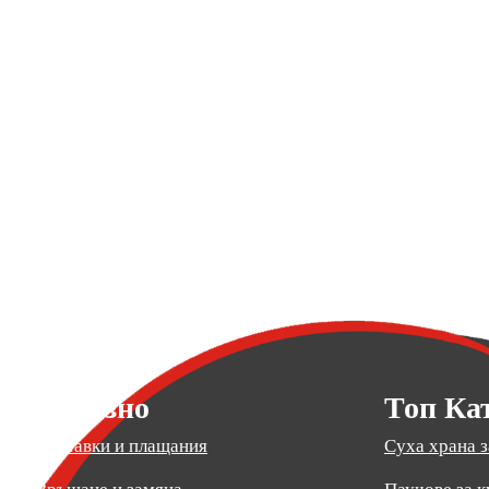
Полезно
Топ Ка
Доставки и плащания
Суха храна з