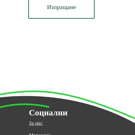
Изпращане
Социални
За нас