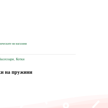
Аксесоари
,
Котки
шки на пружини