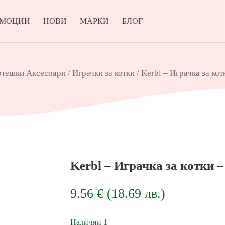
ОМОЦИИ
НОВИ
МАРКИ
БЛОГ
отешки Аксесоари
/
Играчки за котки
/ Kerbl – Играчка за ко
Kerbl – Играчка за котки
9.56
€
(
18.69
лв.
)
Налични 1