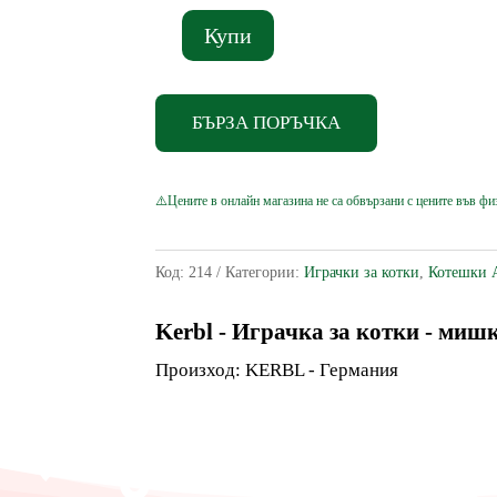
Купи
количество
за
Kerbl
БЪРЗА ПОРЪЧКА
-
Играчка
за
котки
-
Код:
214
Категории:
Играчки за котки
,
Котешки 
мишки
на
Kerbl - Играчка за котки - ми
пружини
Произход: KERBL - Германия