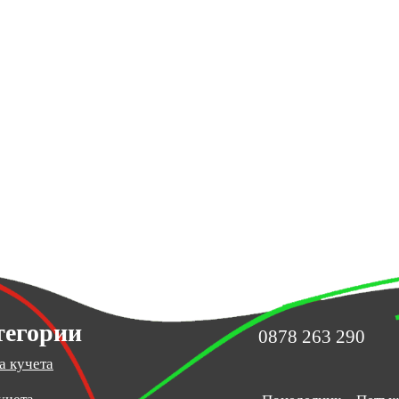
тегории
0878 263 290
а кучета