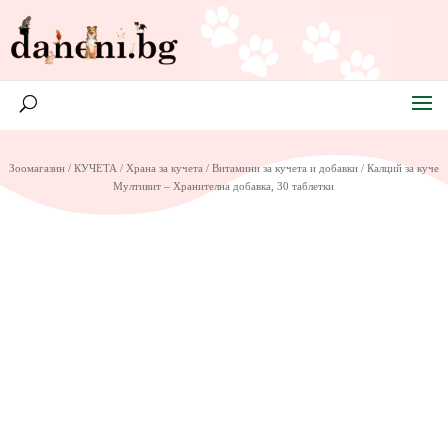
Зоомагазин
/
КУЧЕТА
/
Храна за кучета
/
Витамини за кучета и добавки
/ Калций за куче
Мултивит – Хранителна добавка, 30 таблетки