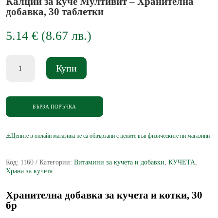
Калций за куче Мултивит – Хранителна
добавка, 30 таблетки
5.14
€
(
8.67
лв.
)
количество
Купи
за
Калций
за
куче
Мултивит
БЪРЗА ПОРЪЧКА
-
Хранителна
добавка,
30
таблетки
Код:
1160
Категории:
Витамини за кучета и добавки
,
КУЧЕТА
,
Храна за кучета
Хранителна добавка за кучета и котки, 30
бр