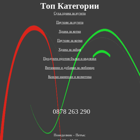
Топ Категории
Суха храна за кучета
Паучове за кучета
Храна за котки
Паучове за котки
Храна за зайци
Продукти против бълхи и кърлежи
Витамини и добавки за любимци
Конски шампоан и козметика
0878 263 290
Понеделник – Петък: