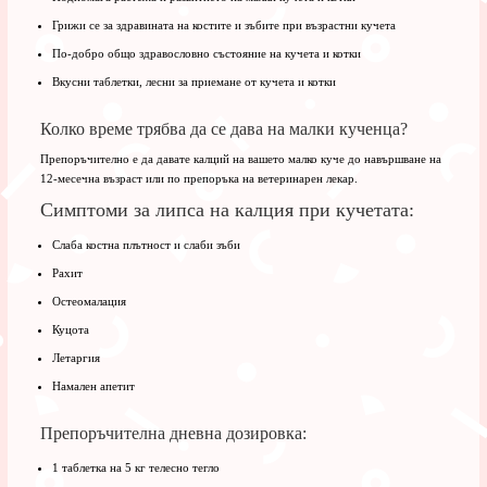
Грижи се за здравината на костите и зъбите при възрастни кучета
По-добро общо здравословно състояние на кучета и котки
Вкусни таблетки, лесни за приемане от кучета и котки
Колко време трябва да се дава на малки кученца?
Препоръчително е да давате калций на вашето малко куче до навършване на
12-месечна възраст или по препоръка на ветеринарен лекар.
Симптоми за липса на калция при кучетата:
Слаба костна плътност и слаби зъби
Рахит
Остеомалация
Куцота
Летаргия
Намален апетит
Препоръчителна дневна дозировка:
1 таблетка на 5 кг телесно тегло