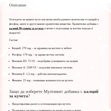
Описание
Осигурете на вашето куче или котка необходимите количества от калций и
фосфор, както и други важни хранителни вещества. Хранителна добавка с
калций Мултивит за кучета
и котки е подходяща за всички породи и
възрасти!
Състав:
Калций: 270 mg – за здравина на костите и зъбите
Фосфор: 170 mg – за здрава костна система
Витамин D3: 75 UI – подобрява усвояването на калция
Витамин A: 1500 UI – подсилва имунната система
Витамин E: 1,5 mg – действа антиоксидантно
Женшен: 25 mg – повишава жизнеността на кучето
Защо да изберете Мултивит добавка с
калций
за кучета
?
Предотвратява рахит и остеомалация при кучета
Подпомага растежа и развитието на малки кучета и котки