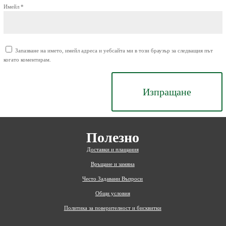
Имейл
*
Запазване на името, имейл адреса и уебсайта ми в този браузър за следващия път
когато коментирам.
Изпращане
Полезно
Доставки и плащания
Връщане и замяна
Често Задавани Въпроси
Общи условия
Политика за поверителност и бисквитки