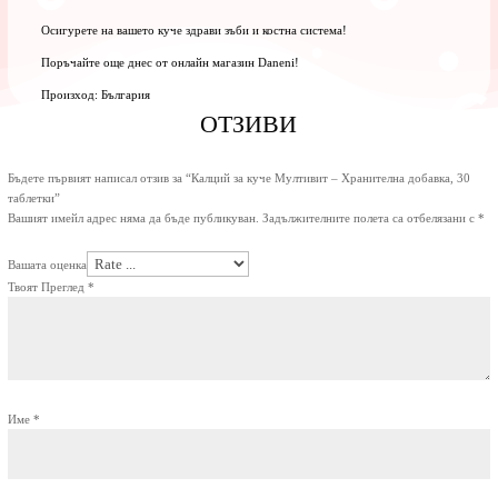
Осигурете на вашето куче здрави зъби и костна система!
Поръчайте още днес от онлайн магазин Daneni!
Произход: България
ОТЗИВИ
Бъдете първият написал отзив за “Калций за куче Мултивит – Хранителна добавка, 30
таблетки”
Вашият имейл адрес няма да бъде публикуван.
Задължителните полета са отбелязани с
*
Вашата оценка
Твоят Преглед
*
Име
*