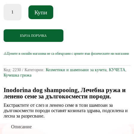
количество
Купи
за
Inodorina
dog
shampooing
-
БЪРЗА ПОРЪЧКА
Шампоан
за
дългокосмести
породи
кучета
с
Код:
2230
Категории:
Козметики и шампоани за кучета
,
КУЧЕТА
,
лечебна
Кучешка грижа
ружа
и
ленено
Inodorina dog shampooing, Лечебна ружа и
семе
ленено семе за дългокосмести породи.
250
мл
Екстрактите от слез и ленено семе в този шампоан за
дългокосмести породи оставят козината здрава, подсилена и
лесна за разресване.
Описание