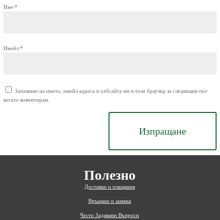
Име
*
Имейл
*
Запазване на името, имейл адреса и уебсайта ми в този браузър за следващия път
когато коментирам.
Изпращане
Полезно
Доставки и плащания
Връщане и замяна
Често Задавани Въпроси