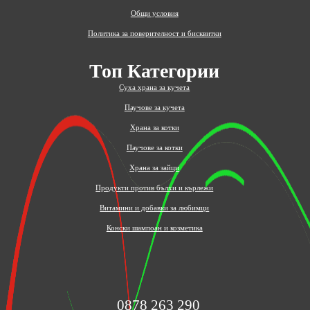
Общи условия
Политика за поверителност и бисквитки
Топ Категории
Суха храна за кучета
Паучове за кучета
Храна за котки
Паучове за котки
Храна за зайци
Продукти против бълхи и кърлежи
Витамини и добавки за любимци
Конски шампоан и козметика
0878 263 290