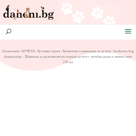
Зоомагазин
/
КУЧЕТА
/
Кучешка грижа
/
Козметики и шампоани за кучета
/ Inodorina dog
shampooing – Шампоан за дългокосмести породи кучета с лечебна ружа и ленено семе
250 мл