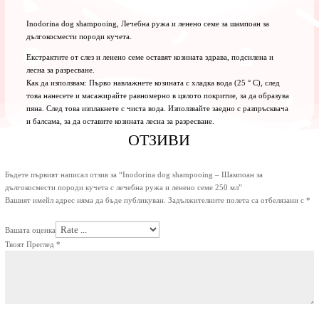
Inodorina dog shampooing, Лечебна ружа и ленено семе за шампоан за
дългокосмести породи кучета.
Екстрактите от слез и ленено семе оставят козината здрава, подсилена и
лесна за разресване.
Как да използвам: Първо навлажнете козината с хладка вода (25 ° C), след
това нанесете и масажирайте равномерно в цялото покритие, за да образува
пяна. След това изплакнете с чиста вода. Използвайте заедно с разпръсквача
и балсама, за да оставите козината лесна за разресване.
ОТЗИВИ
Бъдете първият написал отзив за “Inodorina dog shampooing – Шампоан за
дългокосмести породи кучета с лечебна ружа и ленено семе 250 мл”
Вашият имейл адрес няма да бъде публикуван.
Задължителните полета са отбелязани с
*
Вашата оценка
Твоят Преглед
*