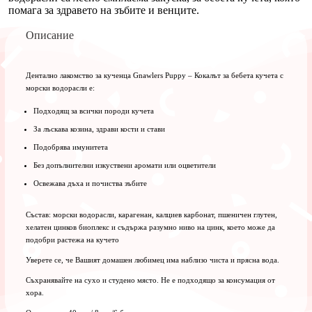
см
помага за здравето на зъбите и венците.
6
бр
Описание
Дентално лакомство за кученца Gnawlers Puppy – Кокалът за бебета кучета с
морски водорасли е:
Подходящ за всички породи кучета
За лъскава козина, здрави кости и стави
Подобрява имунитета
Без допълнителни изкуствени аромати или оцветители
Освежава дъха и почиства зъбите
Състав: морски водорасли, карагенан, калциев карбонат, пшеничен глутен,
хелатен цинков биоплекс и съдържа разумно ниво на цинк, което може да
подобри растежа на кучето
Уверете се, че Вашият домашен любимец има наблизо чиста и прясна вода.
Съхранявайте на сухо и студено място.
Не е подходящо за консумация от
хора.