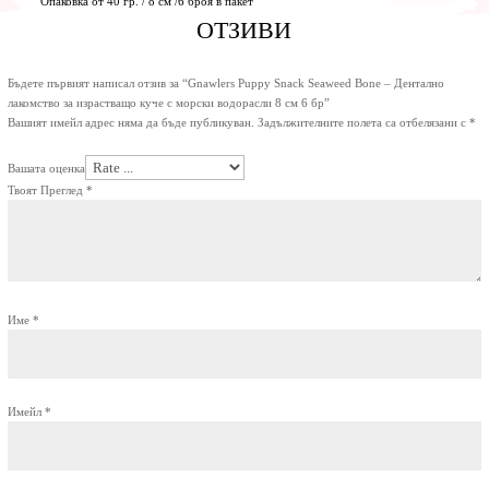
Опаковка от 40 гр. / 8 см /6 броя в пакет
ОТЗИВИ
Бъдете първият написал отзив за “Gnawlers Puppy Snack Seaweed Bone – Дентално
лакомство за израстващо куче с морски водорасли 8 см 6 бр”
Вашият имейл адрес няма да бъде публикуван.
Задължителните полета са отбелязани с
*
Вашата оценка
Твоят Преглед
*
Име
*
Имейл
*