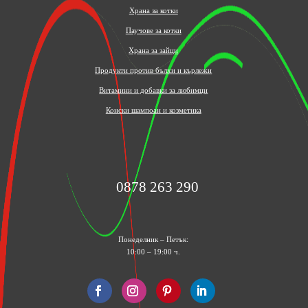
Храна за котки
Паучове за котки
Храна за зайци
Продукти против бълхи и кърлежи
Витамини и добавки за любимци
Конски шампоан и козметика
0878 263 290
Понеделник – Петък:
10:00 – 19:00 ч.