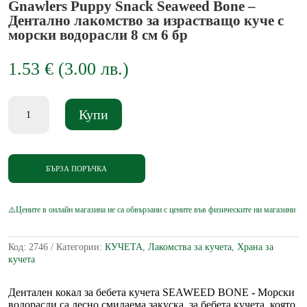
Gnawlers Puppy Snack Seaweed Bone –
Дентално лакомство за израстващо куче с
морски водорасли 8 см 6 бр
1.53
€
(
3.00
лв.
)
количество
Купи
за
Gnawlers
Puppy
Snack
Seaweed
БЪРЗА ПОРЪЧКА
Bone
-
Дентално
лакомство
за
израстващо
Код:
2746
Категории:
КУЧЕТА
,
Лакомства за кучета
,
Храна за
куче
кучета
с
морски
водорасли
Дентален кокал за бебета кучета SEAWEED BONE
-
Морски
8
водорасли са лесно смилаема закуска, за бебета кучета, която