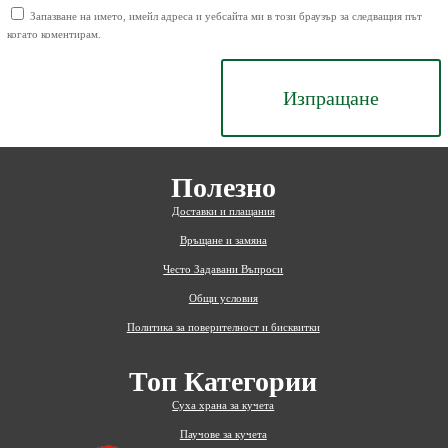
Запазване на името, имейл адреса и уебсайта ми в този браузър за следващия път
когато коментирам.
Изпращане
Полезно
Доставки и плащания
Връщане и замяна
Често Задавани Въпроси
Общи условия
Политика за поверителност и бисквитки
Топ Категории
Суха храна за кучета
Паучове за кучета