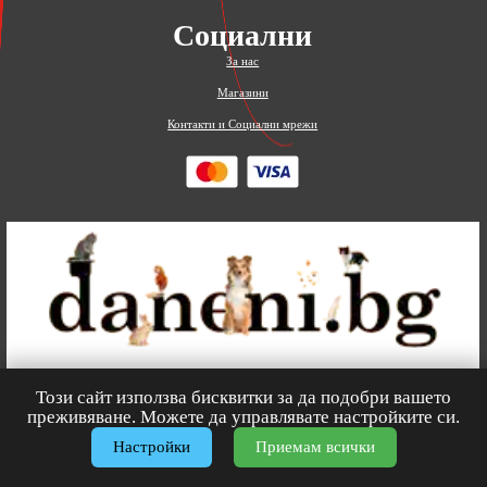
Социални
За нас
Магазини
Контакти и Социални мрежи
Този сайт използва бисквитки за да подобри вашето
0
преживяване. Можете да управлявате настройките си.
Настройки
Приемам всички
© 2026
Зоомагазин
daneni.bg
– Всички права запазени.