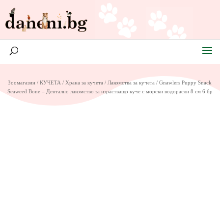
Зоомагазин
/
КУЧЕТА
/
Храна за кучета
/
Лакомства за кучета
/ Gnawlers Puppy Snack
Seaweed Bone – Дентално лакомство за израстващо куче с морски водорасли 8 см 6 бр