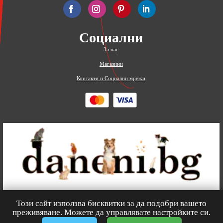
Социални
За нас
Магазини
Контакти и Социални мрежи
Този сайт използва бисквитки за да подобри вашето
0
преживяване. Можете да управлявате настройките си.