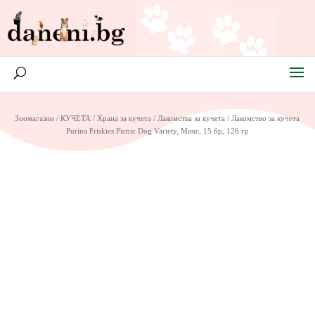
Зоомагазин
/
КУЧЕТА
/
Храна за кучета
/
Лакомства за кучета
/ Лакомство за кучета
Purina Friskies Picnic Dog Variety, Микс, 15 бр, 126 гр