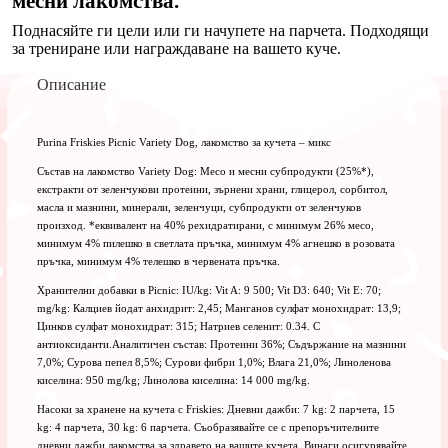
месни лакомства.
Поднасяйте ги цели или ги начупете на парчета. Подходящи
за трениране или награждаване на вашето куче.
Описание
Purina Friskies Picnic Variety Dog, лакомство за кучета – микс
Състав на лакомство Variety Dog: Месо и месни субпродукти (25%*),
екстракти от зеленчукови протеини, зърнени храни, глицерол, сорбитол,
масла и мазнини, минерали, зеленчуци, субпродукти от зеленчуков
произход. *еквивалент на 40% рехидратирани, с минимум 26% месо,
минимум 4% пилешко в светлата пръчка, минимум 4% агнешко в розовата
пръчка, минимум 4% телешко в червената пръчка.
Хранителни добавки в Picnic: IU/kg: Vit A: 9 500; Vit D3: 640; Vit E: 70;
mg/kg: Калциев йодат анхидрит: 2,45; Манганов сулфат монохидрат: 13,9;
Цинков сулфат монохидрат: 315; Натриев селенит: 0.34. С
антиоксиданти.Аналитичен състав: Протеини 36%; Съдържание на мазнини
7,0%; Сурова пепел 8,5%; Сурови фибри 1,0%; Влага 21,0%; Линоленова
киселина: 950 mg/kg; Линолова киселина: 14 000 mg/kg.
Насоки за хранене на кучета с Friskies: Дневни дажби: 7 kg: 2 парчета, 15
kg: 4 парчета, 30 kg: 6 парчета. Съобразявайте се с препоръчителните
дневни дажби лакомства за здравето на вашите кучета. Винаги осигурявайте