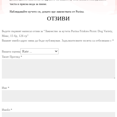
чиста и прясна вода за пиене.
Наблюдавайте кучето си, докато яде лакомствата от Purina.
ОТЗИВИ
Бъдете първият написал отзив за “Лакомство за кучета Purina Friskies Picnic Dog Variety,
Микс, 15 бр, 126 гр”
Вашият имейл адрес няма да бъде публикуван.
Задължителните полета са отбелязани с
*
Вашата оценка
Твоят Преглед
*
Име
*
Имейл
*