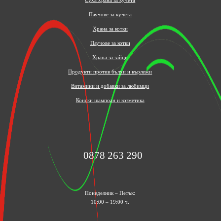
Суха храна за кучета
Паучове за кучета
Храна за котки
Паучове за котки
Храна за зайци
Продукти против бълхи и кърлежи
Витамини и добавки за любимци
Конски шампоан и козметика
0878 263 290
Понеделник – Петък:
10:00 – 19:00 ч.