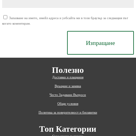
Запазване на името, имейл адреса и уебсайта ми в този браузър за следващия път
когато коментирам.
Изпращане
Полезно
Доставки и плащания
Връщане и замяна
Често Задавани Въпроси
Общи условия
Политика за поверителност и бисквитки
Топ Категории