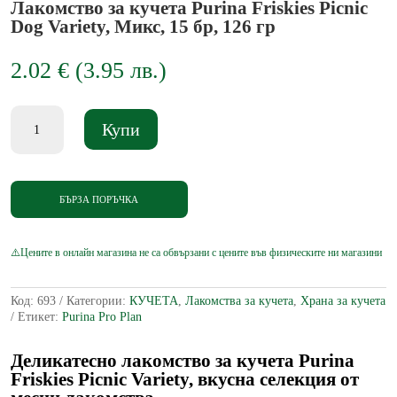
Лакомство за кучета Purina Friskies Picnic
Dog Variety, Микс, 15 бр, 126 гр
2.02
€
(
3.95
лв.
)
количество
Купи
за
Лакомство
за
кучета
Purina
БЪРЗА ПОРЪЧКА
Friskies
Picnic
Dog
Variety,
Микс,
15
Код:
693
Категории:
КУЧЕТА
,
Лакомства за кучета
,
Храна за кучета
бр,
Етикет:
Purina Pro Plan
126
гр
Деликатесно лакомство за кучета Purina
Friskies Picnic Variety, вкусна селекция от