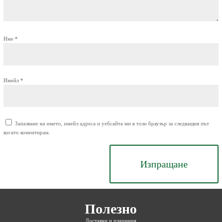
Име
*
Имейл
*
Запазване на името, имейл адреса и уебсайта ми в този браузър за следващия път
когато коментирам.
Изпращане
Полезно
Доставки и плащания