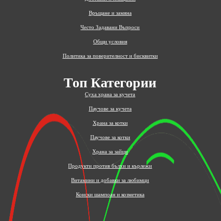
Връщане и замяна
Често Задавани Въпроси
Общи условия
Политика за поверителност и бисквитки
Топ Категории
Суха храна за кучета
Паучове за кучета
Храна за котки
Паучове за котки
Храна за зайци
Продукти против бълхи и кърлежи
Витамини и добавки за любимци
Конски шампоан и козметика