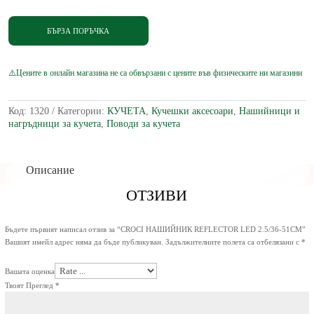
НАШИЙНИК
REFLECTOR
LED
БЪРЗА ПОРЪЧКА
2.5/36-
51СМ
Код:
1320
Категории:
КУЧЕТА
,
Кучешки аксесоари
,
Нашийници и
нагръдници за кучета
,
Поводи за кучета
Описание
ОТЗИВИ
Бъдете първият написал отзив за “CROCI НАШИЙНИК REFLECTOR LED 2.5/36-51СМ”
Вашият имейл адрес няма да бъде публикуван.
Задължителните полета са отбелязани с
*
Вашата оценка
Твоят Преглед
*