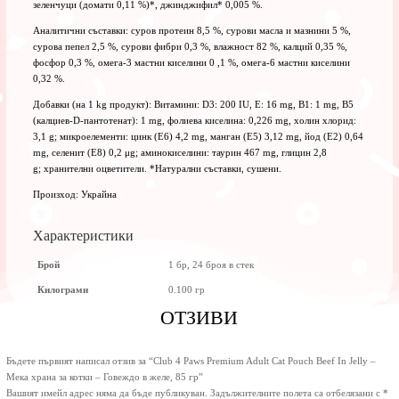
зеленчуци (домати 0,11 %)*, джинджифил* 0,005 %.
Аналитични съставки: суров протеин 8,5 %, сурови масла и мазнини 5 %,
сурова пепел 2,5 %, сурови фибри 0,3 %, влажност 82 %, калций 0,35 %,
фосфор 0,3 %, омега-3 мастни киселини 0 ,1 %, омега-6 мастни киселини
0,32 %.
Добавки (на 1 kg продукт): Витамини: D3: 200 IU, E: 16 mg, B1: 1 mg, B5
(калциев-D-пантотенат): 1 mg, фолиева киселина: 0,226 mg, холин хлорид:
3,1 g; микроелементи: цинк (Е6) 4,2 mg, манган (Е5) 3,12 mg, йод (Е2) 0,64
mg, селенит (Е8) 0,2 μg; аминокиселини: таурин 467 mg, глицин 2,8
g; хранителни оцветители. *Натурални съставки, сушени.
Произход: Украйна
Характеристики
Брой
1 бр, 24 броя в стек
Килограми
0.100 гр
ОТЗИВИ
Бъдете първият написал отзив за “Club 4 Paws Premium Adult Cat Pouch Beef In Jelly –
Мека храна за котки – Говеждо в желе, 85 гр”
Вашият имейл адрес няма да бъде публикуван.
Задължителните полета са отбелязани с
*