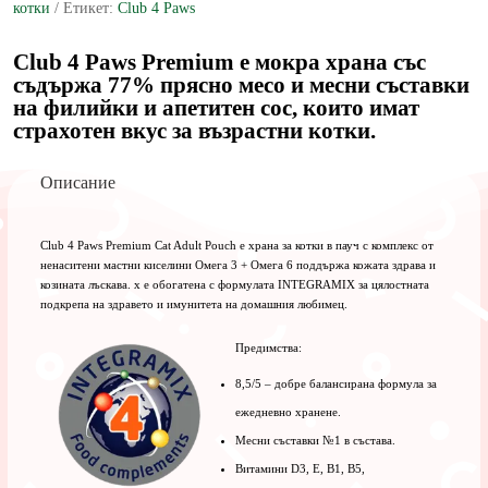
котки
Етикет:
Club 4 Paws
Мека
храна
за
Club 4 Paws Premium е мокра храна със
котки
съдържа 77% прясно месо и месни съставки
-
на филийки и апетитен сос, които имат
Говеждо
страхотен вкус за възрастни котки.
в
желе,
85
Описание
гр
Club 4 Paws Premium Cat Adult Pouch е храна за котки в пауч с комплекс от
ненаситени мастни киселини Омега 3 + Омега 6 поддържа кожата здрава и
козината лъскава. х е обогатена с формулата INTEGRAMIX за цялостната
подкрепа на здравето и имунитета на домашния любимец.
Предимства:
8,5/5 – добре балансирана формула за
ежедневно хранене.
Месни съставки №1 в състава.
Витамини D3, E, B1, B5,