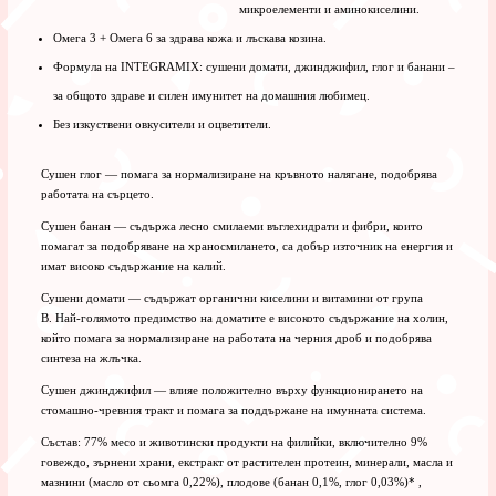
микроелементи и аминокиселини.
Омега 3 + Омега 6 за здрава кожа и лъскава козина.
Формула на INTEGRAMIX: сушени домати, джинджифил, глог и банани –
за общото здраве и силен имунитет на домашния любимец.
Без изкуствени овкусители и оцветители.
Сушен глог — помага за нормализиране на кръвното налягане, подобрява
работата на сърцето.
Сушен банан — съдържа лесно смилаеми въглехидрати и фибри, които
помагат за подобряване на храносмилането, са добър източник на енергия и
имат високо съдържание на калий.
Сушени домати — съдържат органични киселини и витамини от група
В. Най-голямото предимство на доматите е високото съдържание на холин,
който помага за нормализиране на работата на черния дроб и подобрява
синтеза на жлъчка.
Сушен джинджифил — влияе положително върху функционирането на
стомашно-чревния тракт и помага за поддържане на имунната система.
Състав: 77% месо и животински продукти на филийки, включително 9%
говеждо, зърнени храни, екстракт от растителен протеин, минерали, масла и
мазнини (масло от сьомга 0,22%), плодове (банан 0,1%, глог 0,03%)* ,