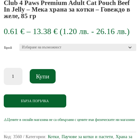
Club 4 Paws Premium Adult Cat Pouch Beef
In Jelly – Мека храна за котки – Говеждо в
желе, 85 гр
Price
0.61
€
–
13.38
€
(
1.20
лв.
-
26.16
лв.
)
range:
0.61 €
through
Брой
13.38 €
количество
Купи
за
Club
4
Paws
Premium
БЪРЗА ПОРЪЧКА
Adult
Cat
Pouch
Beef
In
Jelly
Код:
3560
Категории:
Котки
,
Паучове за котки и пастети
,
Храна за
-