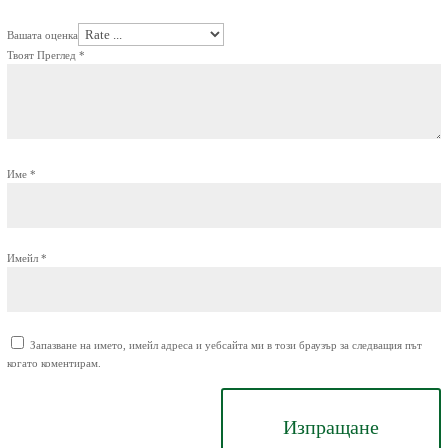
Вашата оценка
Твоят Преглед
*
Име
*
Имейл
*
Запазване на името, имейл адреса и уебсайта ми в този браузър за следващия път
когато коментирам.
Изпращане