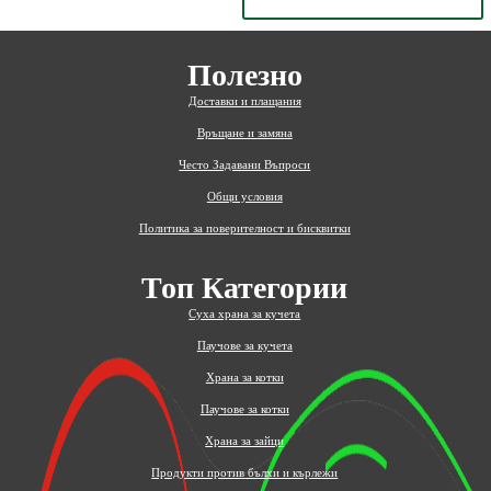
Полезно
Доставки и плащания
Връщане и замяна
Често Задавани Въпроси
Общи условия
Политика за поверителност и бисквитки
Топ Категории
Суха храна за кучета
Паучове за кучета
Храна за котки
Паучове за котки
Храна за зайци
Продукти против бълхи и кърлежи