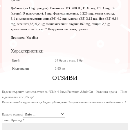
Добавки (на 1 kg продукт): Витамини: D3: 200 IU, E: 16 mg, B1: 1 mg, B5
(калций-D-пантотенат): 1 mg, фолиева киселина: 0,226 mg, холин хлорид:
3,1 g; микроелементи: цинк (Е6) 4,2 mg, манган (Е5) 3,12 mg, йод (Е2) 0,64
mg, селенит (Е8) 0,2 μg; аминокиселини: таурин 467 mg, глицин 2,8 g;
хранителни оцветители. * Натурални съставки, сушени.
Произход: Украйна
Характеристики
Брой
24 броя в стек, 1 бр
Килограми
0.85 гр
ОТЗИВИ
Бъдете първият написал отзив за “Club 4 Paws Premium Adult Cat – Котешка храна – Пиле
в деликатен сос, 85 гр”
Вашият имейл адрес няма да бъде публикуван.
Задължителните полета са отбелязани с
*
Вашата оценка
Твоят Преглед
*