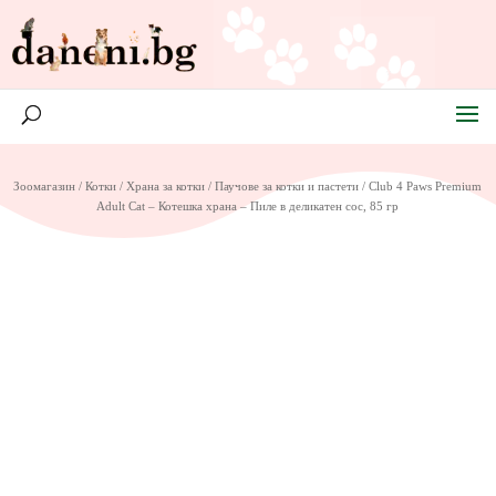
Зоомагазин
/
Котки
/
Храна за котки
/
Паучове за котки и пастети
/ Club 4 Paws Premium
Adult Cat – Котешка храна – Пиле в деликатен сос, 85 гр