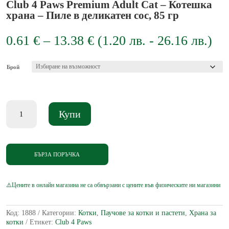
Club 4 Paws Premium Adult Cat – Котешка
храна – Пиле в деликатен сос, 85 гр
Price
0.61
€
–
13.38
€
(
1.20
лв.
-
26.16
лв.
)
range:
0.61 €
through
Брой
13.38 €
количество
Купи
за
Club
4
Paws
Premium
БЪРЗА ПОРЪЧКА
Adult
Cat
-
Котешка
храна
-
Код:
1888
Категории:
Котки
,
Паучове за котки и пастети
,
Храна за
Пиле
котки
Етикет:
Club 4 Paws
в