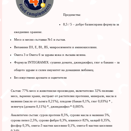
Предимства:
8,5 / 5 – добре балансирана формула за
ежедневно хранене.
Месо и месни съставки №1 в състав.
Витамини D3, E, B1, B5, микроелементи и аминокиселини.
Омега 3 и Омега 6 за здрава кожа и лъскава козина.
Формула INTEGRAMIX: сушени домати, джинджифил, глог и банани – за
общото здраве и силен имунитет на домашния любимец.
Без изкуствени аромати и оцветители
Състав: 77% месо и животински производни, включително 32% пилешко
месо, зърнени храни, екстракт от растителни протеини, минерали, масла и
мазнини (масло от сьомга 0,21%), плодове (банан 0,1%, глог 0,03%) * ,
зеленчук (домати 0,11%) *, джинджифил * 0,005%.
Аналитичен състав: суров протеин 8,5%, сурови масла и мазнини 5%,
сурова пепел 2,5%, сурови фибри 0,3%, влажност 82%, калций 0,35%,
фосфор 0,3%, омега-3 мастни киселини 0,1%, омега-6 мастни киселини
0,34%.