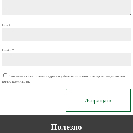
Име
*
Имейл
*
Запазване на името, имейл адреса и уебсайта ми в този браузър за следващия път
когато коментирам.
Изпращане
Полезно