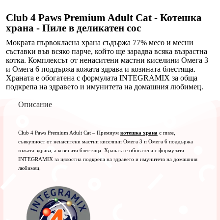
деликатен
сос,
Club 4 Paws Premium Adult Cat - Котешка
85
храна - Пиле в деликатен сос
гр
Мократа първокласна храна съдържа 77% месо и месни
съставки във всяко парче, който ще зарадва всяка възрастна
котка. Комплексът от ненаситени мастни киселини Омега 3
и Омега 6 поддържа кожата здрава и козината блестяща.
Храната е обогатена с формулата INTEGRAMIX за обща
подкрепа на здравето и имунитета на домашния любимец.
Описание
Club 4 Paws Premium Adult Cat – Премиум
котешка храна
с пиле,
съвкупност от ненаситени мастни киселини Омега 3 и Омега 6 поддържа
кожата здрава, а козината блестяща. Храната е обогатена с формулата
INTEGRAMIX за цялостна подкрепа на здравето и имунитета на домашния
любимец.