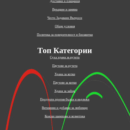
Доставки и плащания
Връщане и замяна
Често Задавани Въпроси
Общи условия
Политика за поверителност и бисквитки
Топ Категории
Суха храна за кучета
Паучове за кучета
Храна за котки
Паучове за котки
Храна за зайци
Продукти против бълхи и кърлежи
Витамини и добавки за любимци
Конски шампоан и козметика