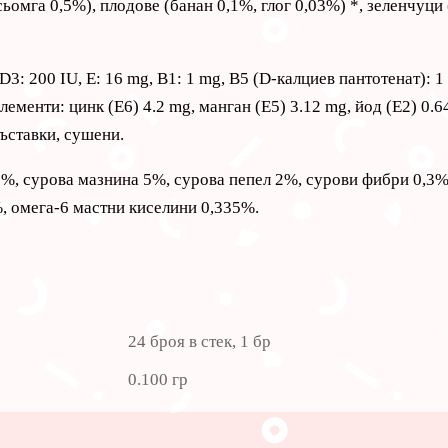
сьомга 0,5%), плодове (банан 0,1%, глог 0,03%) *, зеленчуц
D3: 200 IU, E: 16 mg, B1: 1 mg, B5 (D-калциев пантотенат): 
лементи: цинк (E6) 4.2 mg, манган (E5) 3.12 mg, йод (E2) 0.64
ъставки, сушени.
5%, сурова мазнина 5%, сурова пепел 2%, сурови фибри 0,3%
, омега-6 мастни киселини 0,335%.
24 броя в стек, 1 бр
0.100 гр