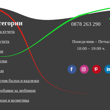
тегории
0878 263 290
а кучета
учета
Понеделник – Петък
10:00 – 19:00 ч.
ки
отки
ци
отив бълхи и кърлежи
добавки за любимци
оан и козметика