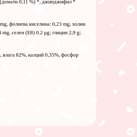
и (домати 0,11 %) *, джинджифил *
1 mg, фолиева киселина: 0,23 mg, холин
 mg, селен (E8) 0.2 μg; глицин 2,9 g;
, влага 82%, калций 0,35%, фосфор