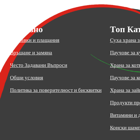
Полезно
Топ Ка
Доставки и плащания
Суха храна з
Връщане и замяна
Паучове за к
Често Задавани Въпроси
Храна за кот
Общи условия
Паучове за к
Политика за поверителност и бисквитки
Храна за зай
Продукти пр
Витамини и 
Конски шамп