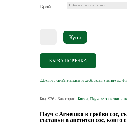
0.61 €
Брой
through
13.38 €
количество
Купи
за
Club
4
БЪРЗА ПОРЪЧКА
Paws
Premium
Adult
Cat
-
Код:
926
Категории:
Котки
,
Паучове за котки и п
Храна
за
Пауч с Агнешко в грейви сос, с
съставки в апетитен сос, който е
котки