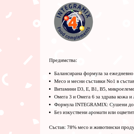
Предимства:
Балансирана формула за ежедневно
Месо и месни съставки No1 в състав
Витамини D3, E, B1, B5, микроелем
Омега 3 и Омега 6 за здрава кожа и 
Формула INTEGRAMIX: Сушени домат
Без изкуствени аромати или оцветит
Състав: 78% месо и животински продук