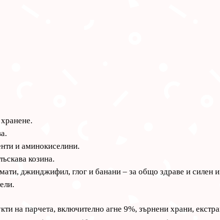
 хранене.
а.
енти и аминокиселини.
лъскава козина.
и, джинджифил, глог и банани – за общо здраве и силен 
ели.
ти на парчета, включително агне 9%, зърнени храни, екстра