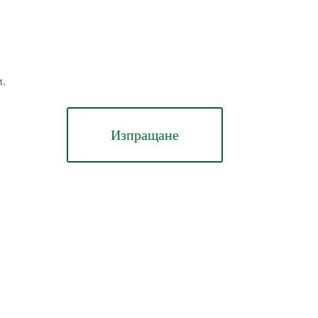
м.
Изпращане