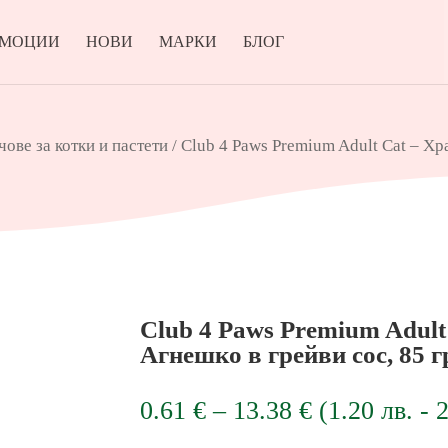
ОМОЦИИ
НОВИ
МАРКИ
БЛОГ
чове за котки и пастети
/ Club 4 Paws Premium Adult Cat – Хра
Club 4 Paws Premium Adult
Агнешко в грейви сос, 85 г
Price
0.61
€
–
13.38
€
(
1.20
лв.
-
range: