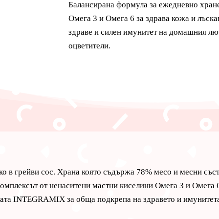
-
Балансирана формула за ежедневно хране
Агнешко
Омега 3 и Омега 6 за здрава кожа и лъс
в
здраве и силен имунитет на домашния лю
грейви
оцветители.
сос,
85
гр
ко в грейви сос. Храна която съдържа 78% месо и месни съста
 Комплексът от ненаситени мастни киселини Омега 3 и Омега 
улата INTEGRAMIX за обща подкрепа на здравето и имуните