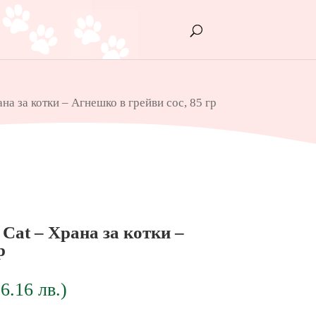
на за котки – Агнешко в грейви сос, 85 гр
 Cat – Храна за котки –
р
26.16
лв.
)