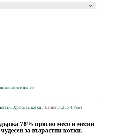
астети
,
Храна за котки
Етикет:
Club 4 Paws
ъдържа 78% прясно месо и месни
 чудесен за възрастни котки.