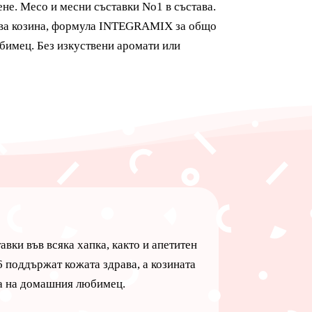
не. Mесо и месни съставки No1 в състава.
кава козина, формула INTEGRAMIX за общо
бимец. Без изкуствени аромати или
вки във всяка хапка, както и апетитен
6 поддържат кожата здрава, а козината
та на домашния любимец.