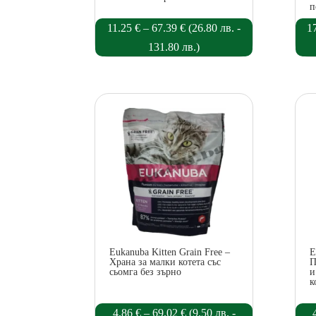
п
Price
11.25
€
–
67.39
€
(
26.80
лв.
-
1
range:
131.80
лв.
)
11.25 €
through
67.39 €
Eukanuba Kitten Grain Free –
E
Храна за малки котета със
П
сьомга без зърно
и
к
Price
4.86
€
–
69.02
€
(
9.50
лв.
-