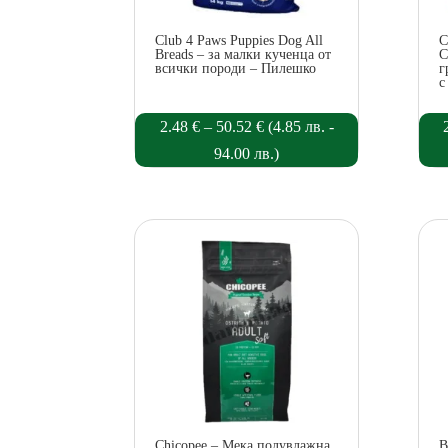
Club 4 Paws Puppies Dog All
C
Breads – за малки кученца от
C
всички породи – Пилешко
г
с
Price
2.48
€
–
50.52
€
(
4.85
лв.
-
range:
94.00
лв.
)
2.48 €
through
50.52 €
Chicopee – Мека полувлажна
B