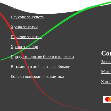
Суха храна за кучета
Паучове за кучета
Храна за котки
Паучове за котки
Храна за зайци
Со
Продукти против бълхи и кърлежи
За на
Витамини и добавки за любимци
Мага
Конски шампоан и козметика
Конт