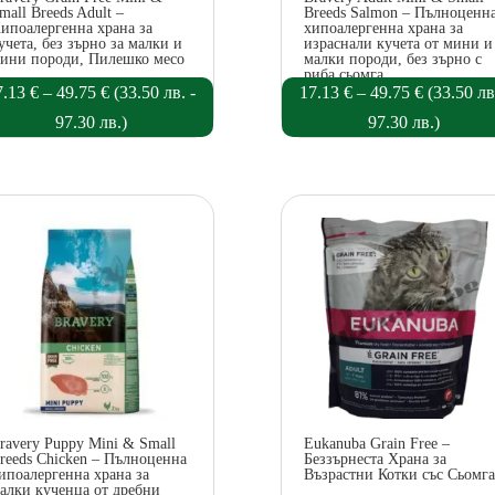
mall Breeds Adult –
Breeds Salmon – Пълноценн
ипоалергенна храна за
хипоалергенна храна за
учета, без зърно за малки и
израснали кучета от мини и
ини породи, Пилешко месо
малки породи, без зърно с
риба сьомга
Price
Price
7.13
€
–
49.75
€
(
33.50
лв.
-
17.13
€
–
49.75
€
(
33.50
лв
range:
range:
97.30
лв.
)
97.30
лв.
)
17.13 €
17.13 €
through
through
49.75 €
49.75 €
ravery Puppy Mini & Small
Eukanuba Grain Free –
reeds Chicken – Пълноценна
Беззърнеста Храна за
ипоалергенна храна за
Възрастни Котки със Сьомга
алки кученца от дребни