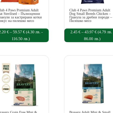
lub 4 Paws Premium Adult
Club 4 Paws Premium Adult
at Sterilised – Пълноценни
Dog Small Breeds Chicken –
ранули за кастрирани котки
Гранула за дребни породи –
 вкус на пилешко месо
Пилешко месо
Price
Price
2.20
€
–
59.57
€
(
4.30
лв.
-
2.45
€
–
43.97
€
(
4.79
лв.
range:
range:
116.50
лв.
)
86.00
лв.
)
2.20 €
2.45 €
through
through
59.57 €
43.97 €
ravery Grain Free Mini &
Bravery Adult Mini & Small