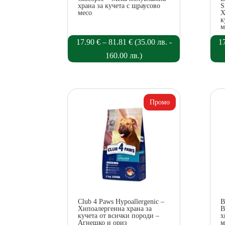
храна за кучета с щраусово
S
месо
Х
к
м
Price
17.90
€
–
81.81
€
(
35.00
лв.
-
1
range:
160.00
лв.
)
17.90 €
through
81.81 €
Club 4 Paws Hypoallergenic –
B
Хипоалергенна храна за
B
кучета от всички породи –
х
Агнешко и ориз
м