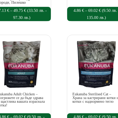
ороди, Пилешко
Price
Price
7.13
€
–
49.75
€
(
33.50
лв.
-
4.86
€
–
69.02
€
(
9.50
лв.
range:
range:
97.30
лв.
)
135.00
лв.
)
17.13 €
4.86 €
through
through
49.75 €
69.02 €
ukanuba Adult Chicken –
Eukanuba Sterilised Cat –
огрижете се да бъде здрава
Храна за кастрирани котки 
 щастлива вашата израснала
котки с наднормено тегло
отка!
Price
Price
4.86
€
–
69.02
€
(
9.50
лв.
-
4.86
€
–
69.02
€
(
9.50
лв.