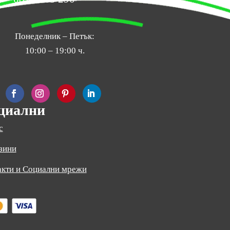
Понеделник – Петък:
10:00 – 19:00 ч.
циални
с
зини
акти и Социални мрежи