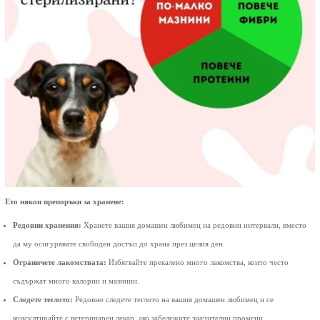
Ето някои препоръки за хранене:
Редовни хранения:
Хранете вашия домашен любимец на редовни интервали, вместо
да му осигурявате свободен достъп до храна през целия ден.
Ограничете лакомствата:
Избягвайте прекалено много лакомства, които често
съдържат много калории и мазнини.
Следете теглото:
Редовно следете теглото на вашия домашен любимец и се
консултирайте с ветеринарен лекар, ако забележите значителни промени.