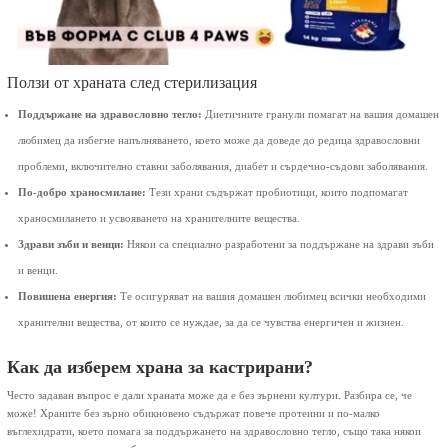
Ползи от храната след стерилизация
Поддържане на здравословно тегло:
Диетичните гранули помагат на вашия домашен
любимец да избегне напълняването, което може да доведе до редица здравословни
проблеми, включително ставни заболявания, диабет и сърдечно-съдови заболявания.
По-добро храносмилане:
Тези храни съдържат пробиотици, които подпомагат
храносмилането и усвояването на хранителните вещества.
Здрави зъби и венци:
Някои са специално разработени за поддържане на здрави зъби
и венци.
Повишена енергия:
Те осигуряват на вашия домашен любимец всички необходими
хранителни вещества, от които се нуждае, за да се чувства енергичен и жизнен.
Как да изберем храна за кастрирани?
Често задаван въпрос е дали храната може да е без зърнени култури. Разбира се, че
може! Храните без зърно обикновено съдържат повече протеини и по-малко
въглехидрати, което помага за поддържането на здравословно тегло, също така някои