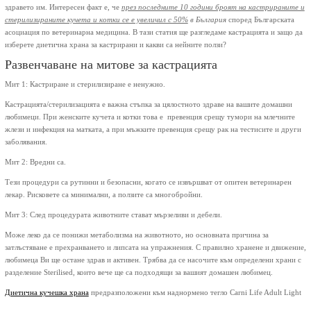
здравето им. Интересен факт е, че
през последните 10 години броят на кастрираните и
стерилизираните кучета и котки се е увеличил с 50%
в България
според Българската
асоциация по ветеринарна медицина. В тази статия ще разгледаме кастрацията и защо да
изберете диетична храна за кастрирани и какви са нейните ползи?
Развенчаване на митове за кастрацията
Мит 1: Кастриране и стерилизиране е ненужно.
Кастрацията/стерилизацията е важна стъпка за цялостното здраве на вашите домашни
любимеци. При женските кучета и котки това е превенция срещу тумори на млечните
жлези и инфекция на матката, а при мъжките превенция срещу рак на тестисите и други
заболявания.
Мит 2: Вредни са.
Тези процедури са рутинни и безопасни, когато се извършват от опитен ветеринарен
лекар. Рисковете са минимални, а ползите са многобройни.
Мит 3: След процедурата животните стават мързеливи и дебели.
Може леко да се понижи метаболизма на животното, но основната причина за
затлъстяване е прехранването и липсата на упражнения. С правилно хранене и движение,
любимеца Ви ще остане здрав и активен. Трябва да се насочите към определени храни с
разделение Sterilised, които вече ще са подходящи за вашият домашен любимец.
Диетична кучешка храна
предразположени към наднормено тегло Carni Life Adult Light