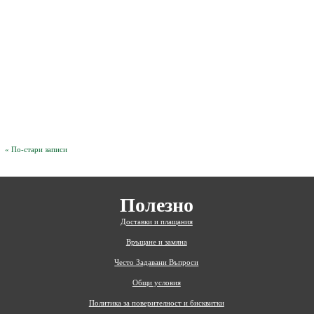
« По-стари записи
Полезно
Доставки и плащания
Връщане и замяна
Често Задавани Въпроси
Общи условия
Политика за поверителност и бисквитки