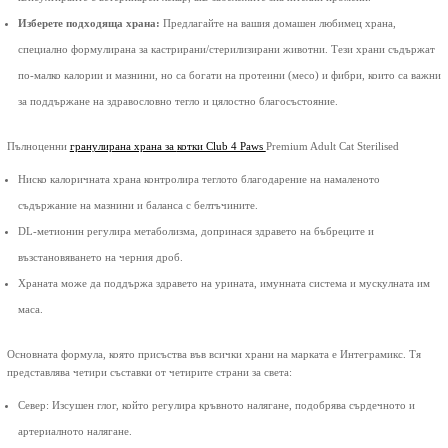
Изберете подходяща храна:
Предлагайте на вашия домашен любимец храна,
специално формулирана за кастрирани/стерилизирани животни. Тези храни съдържат
по-малко калории и мазнини, но са богати на протеини (месо) и фибри, които са важни
за поддържане на здравословно тегло и цялостно благосъстояние.
Пълноценни
гранулирана храна за
котки Club 4 Paws
Premium Adult Cat Sterilised
Ниско калоричната храна контролира теглото благодарение на намаленото
съдържание на мазнини и баланса с белтъчините.
DL-метионин регулира метаболизма, допринася здравето на бъбреците и
възстановяването на черния дроб.
Храната може да поддържа здравето на урината, имунната система и мускулната им
маса.
Основната формула, която присъства във всички храни на марката е Интеграмикс. Тя
представлява четири съставки от четирите страни за света:
Север: Изсушен глог, който регулира кръвното налягане, подобрява сърдечното и
артериалното налягане.