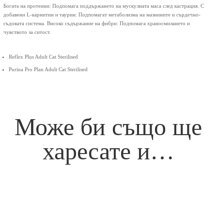
Богата на протеини: Подпомага поддържането на мускулната маса след кастрация.
С
добавени L-карнитин и таурин: Подпомагат метаболизма на мазнините и сърдечно-
съдовата система.
Високо съдържание на фибри: Подпомага храносмилането и
чувството за ситост.
Reflex Plus Adult Cat Sterilised
Purina Pro Plan Adult Cat Sterilised
Може би също ще
харесате и…