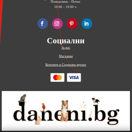
Понеделник – Петък:
10:00 – 19:00 ч.
Социални
За нас
Магазини
Контакти и Социални мрежи