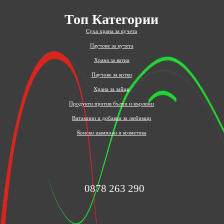
Топ Категории
Суха храна за кучета
Паучове за кучета
Храна за котки
Паучове за котки
Храна за зайци
Продукти против бълхи и кърлежи
Витамини и добавки за любимци
Конски шампоан и козметика
0878 263 290