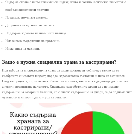
Съдържа спелта с нисък гликемичен индекс, както и голямо количество внимателно
подбран животински протеин.
Предпазва имунната система.
Допринася за здравето на червата.
Поддържа здравето на пикочните пътища.
Има високо съдържание на протеини.
Ниски нива на мазнини.
Защо е нужна специална храна за кастрирани?
При избора на нискокалорична храна за вашия кастриран любимец е важно да се
съобразите с неговата възраст, порода, здравословно състояние и ниво на активност.
След кастрацията, хормоналният баланс се променя, което може да доведе до повишен
апетит и повишаване на теглото. Специално разработените храни са с понижено
съдържание на калории и мазнини, но с високо съдържание на фибри, за да подпомогнат
чувството за ситост и да контрол на теглото.