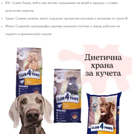
Юг: Сушен банан, който има високо съдържание на калий и зарежда с голямо
количество енергия.
Запад: Сушени домати, които съдържат органични киселини и витамини от група В.
Изток: Сушеният джинджифил укрепва имунната система и лекува работата на
сърцето и кръвоносните съдове.