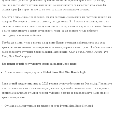
кучета могат да имат проблеми с храносмилането на зърнени храни като царевица,
пшеница и соя. Алтернативни източници на въглехидрати се използват като картофи,
сладки картофи и грах, които са по-леки за храносмилателната система.
Храната с риба също е подходяща, заради високото съдържание на протеини и ниско на
калории. Популярни са тези със сьомга, поради омега-3 и 6 мастни киселини, които са
полезни за кожата и козината на кучето, както и за здравето на сърцето и ставите. Важно
е да се консултирате с вашия ветеринарен лекар, за да ви помогне да изберете
подходящата за вашия любимец.
Трябва да знаете, че не е нужно да храните Вашия домашен любимец само със суха
храна, но имате множество алтернативи за консервирана и мека храна. Особено голямо е
разнообразието от такива храни за котки. Марки като:
Club 4 Paws, Nuevo, Naturo, Pro
Plan, Opti Meal
и други.
Ето някои от най-популярните храни за наднормено тегло:
Храна за малки породи кучета
Club 4 Paws Diet Mini Breeds Light
Една от
най-предпочитаните за 2023 година
от потребителите на Daneni.bg. Причината
е
високото качество и отличните резултати спрямо достъпната цена.
Тя е вкусна и
апетитна за кучетата от мини породи, тъй като е важно за поддържането на постоянен
хранителен режим.
Суха храна за регулиране на теглото за куче Premil Maxi Basic Sterilised